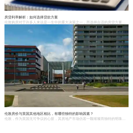
房贷利率解析：如何选择贷款方案
伦敦购房​对于许多人来说是一生中的重大决策之一，而选择合适的房贷方案是购房过程中至关重要的一环。房贷利率是影响贷款成本和还款负担的关键因素之一。在选择房贷方案时，了解不同类型的房贷利率以及如何选择贷款方案是至关重要的。1. 固定利率固定利率是一种在贷款期间保持不变的利率。
伦敦房价与英国其他地区相比，有哪些独特的影响因素？
伦敦，作为英国无可争议的心脏，其房地产市场仿若一颗璀璨而独特的明珠，在英伦大地散发着耀眼光芒。相较于英国其他地区，伦敦房价宛如被一只无形却有力的手托举着，诸多别具一格的影响因素相互交织，勾勒出一幅与众不同的楼市画卷。