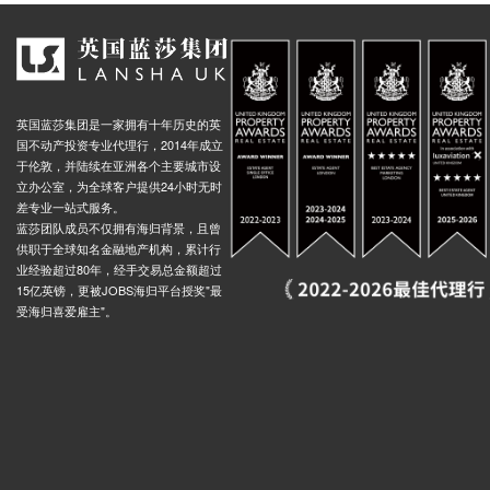
英国蓝莎集团是一家拥有十年历史的英
国不动产投资专业代理行，2014年成立
于伦敦，并陆续在亚洲各个主要城市设
立办公室，为全球客户提供24小时无时
差专业一站式服务。
蓝莎团队成员不仅拥有海归背景，且曾
供职于全球知名金融地产机构，累计行
业经验超过80年，经手交易总金额超过
15亿英镑，更被JOBS海归平台授奖"最
受海归喜爱雇主"。