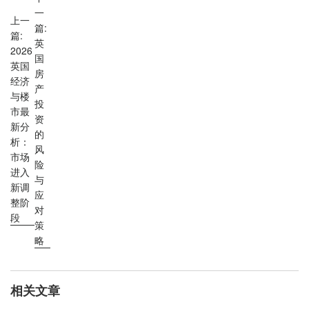
一
上一
篇:
篇:
英
2026
国
英国
房
经济
产
与楼
投
市最
资
新分
的
析：
风
市场
险
进入
与
新调
应
整阶
对
段
策
略
相关文章