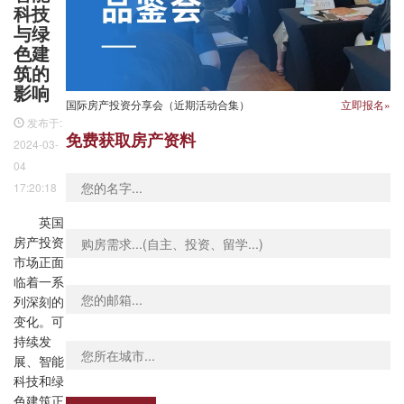
科技
与绿
色建
筑的
影响
国际房产投资分享会（近期活动合集）
立即报名»
发布于:
免费获取房产资料
2024-03-
04
17:20:18
英国
房产投资
市场正面
临着一系
列深刻的
变化。可
持续发
展、智能
科技和绿
色建筑正