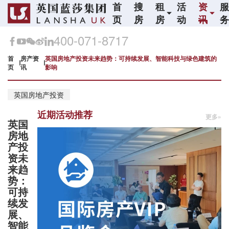
首
搜
租
活
资
页
房
房
动
讯
400-071-8717
首
房产资
英国房地产投资未来趋势：可持续发展、智能科技与绿色建筑的
页
讯
影响
英国房地产投资
近期活动推荐
更多»
英国
房地
产投
资未
来趋
势：
可持
续发
展、
智能