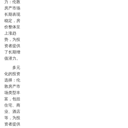
力：伦敦
房产市场
长期表现
稳定，房
价整体呈
上涨趋
势，为投
资者提供
了长期增
值潜力。
多元
化的投资
选择：伦
敦房产市
场类型丰
富，包括
住宅、商
业、酒店
等，为投
资者提供