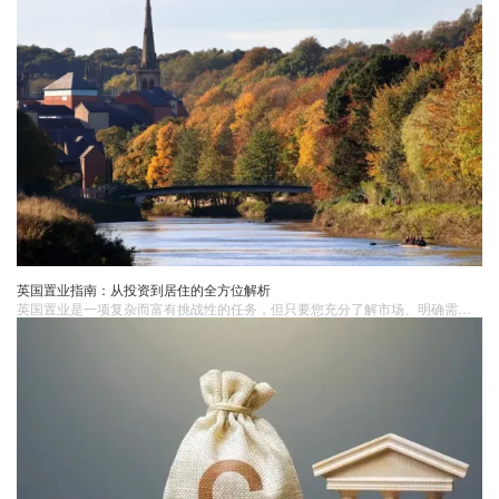
英国置业指南：从投资到居住的全方位解析
英国置业是一项复杂而富有挑战性的任务，但只要您充分了解市场、明确需求、遵守规定，便能在英国找到理想的房产。无论是作为投资还是居住，英国都是一个值得考虑的选择。 ​