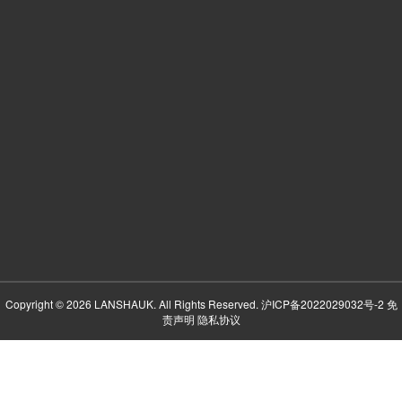
Copyright © 2026 LANSHAUK. All Rights Reserved.
沪ICP备2022029032号-2
免
责声明
隐私协议