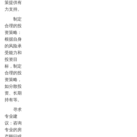
策提供有
力支持。
制定
合理的投
资策略：
根据自身
的风险承
受能力和
投资目
标，制定
合理的投
资策略，
如分散投
资、长期
持有等。
寻求
专业建
议：咨询
专业的房
产顾问或