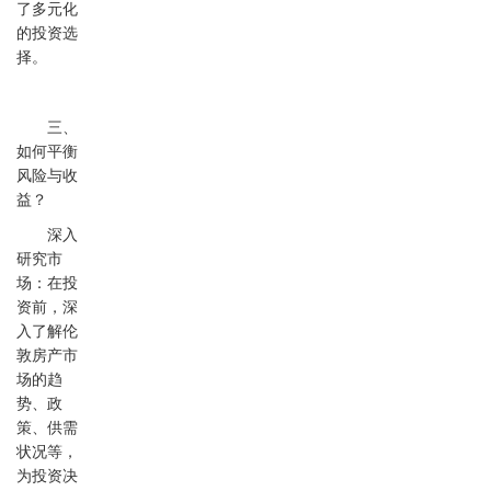
了多元化
的投资选
择。
三、
如何平衡
风险与收
益？
深入
研究市
场：在投
资前，深
入了解伦
敦房产市
场的趋
势、政
策、供需
状况等，
为投资决