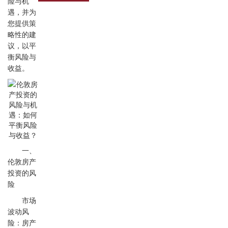
险与机
遇，并为
您提供策
略性的建
议，以平
衡风险与
收益。
一、
伦敦房产
投资的风
险
市场
波动风
险：房产