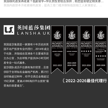
英国移民政策再收紧？低龄留学+学区房投资组合加持，助您提前锁定精英赛道！
英国内政部本月收紧移民政策，提高工签门槛并限制低技能工人家属签证。政策趋势显示英国正筛选高价值移民。面对日益严格的留英条件，低龄留学成为提前锁定英国教育身份的优选方案。英国教育强调整合发展，全球顶尖中学半数位于英国，如提供140+社团的伊顿公学。4-11岁留学生家长可申请陪读签证，法定监护人制度保障学生安全。蓝莎集团将于7月10日举办线上直播，解析公私校差异、学区房策略（公立校按住址分配学位），并分享名校录取案例及购房指南。
英国蓝莎集团是一家拥有十年历史的英
国不动产投资专业代理行，2014年成立
于伦敦，并陆续在亚洲各个主要城市设
立办公室，为全球客户提供24小时无时
差专业一站式服务。
蓝莎团队成员不仅拥有海归背景，且曾
供职于全球知名金融地产机构，累计行
业经验超过80年，经手交易总金额超过
15亿英镑，更被JOBS海归平台授奖"最
受海归喜爱雇主"。