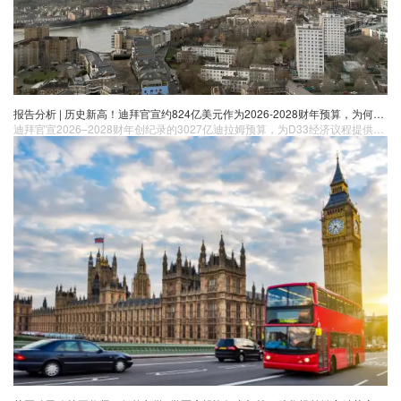
报告分析 | 历史新高！迪拜官宣约824亿美元作为2026-2028财年预算，为何全球富豪持续涌入这座城市？
迪拜官宣2026–2028财年创纪录的3027亿迪拉姆预算，为D33经济议程提供强力支撑。2025年住宅市场量价稳健、结构持续优化，人口增长、财富迁移与政策利好形成长期驱动，使迪拜成为全球资产配置的重要“避风港”，核心区域住宅具备显著长期投资价值。