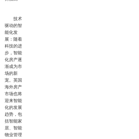
技术
驱动的智
能化发
展：随着
科技的进
步，智能
化房产逐
渐成为市
场的新
宠。英国
海外房产
市场也将
迎来智能
化的发展
趋势，包
括智能家
居、智能
物业管理