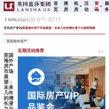
首
搜
租
活
资
页
房
房
动
讯
400-071-8717
首页
房产资讯
英国海外房产市场展望：未来几年的增长潜力与趋势预测
英国海外房产
近期活动推荐
更多»
英国
海外
房产
市场
展
望：
未来
几年
的增
长潜
力与