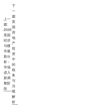
下
一
篇:
上一
英
篇:
国
2026
房
英国
地
经济
产
与楼
投
市最
资
新分
中
析：
的
市场
税
进入
务
新调
与
整阶
法
段
规
解
析