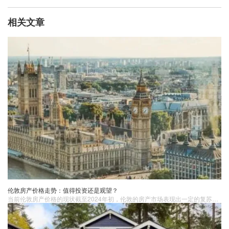
相关文章
伦敦房产价格走势：值得投资还是观望？
当前伦敦房产价格的现状截至2024年初，伦敦的房产市场表现出一定的复苏迹象。根据英国土地注册局的数据，2023年伦敦房价​平均上升了约4%，尽管增幅较前些年有所放缓，但依然显示出一定的增长势头。市场表现并不均衡，市场和普通住宅市场之间的差异尤为明显。