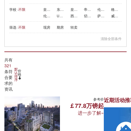
学校：
不限
皇家艺术学院
东伦敦大学
皇家音乐学院
帝国理工学院
伦敦玛丽女王大学
格林威治大学
伦敦商学院
UCL东校区
西伦敦大学
切尔西艺术与设计学院
萨福克大学
威斯敏斯特大学
筛选：
不限
现房
期房
转卖
清除全部条件
共有
321
默
价
条符
认
格
排
合要
序
求的
资讯
伦敦·伦敦港 London Dock
近期活动推
参考价
￡77.8万镑起
进一步了解»
Wapping, London, E1W 2AA
所属区域:伦敦 面积区间:50-126㎡
周边学校: 伦敦玛丽女王大学 伦敦南岸大学 