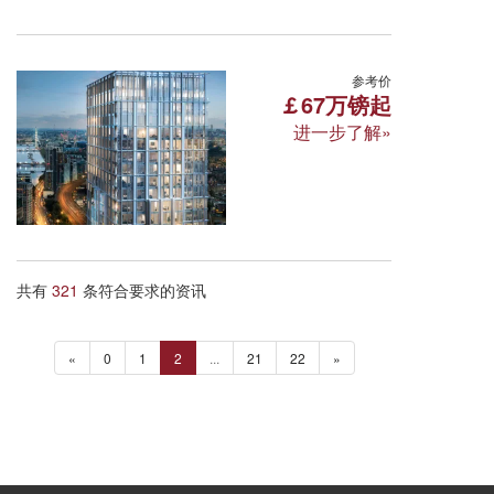
伦敦·达马克大厦-九榆树 DAMAC
参考价
￡67万镑起
进一步了解»
71 Bondway, Parry St, Vauxhall, London SW
所属区域:伦敦 面积区间:48-135㎡
周边学校: 切尔西艺术与设计学院 伦敦传媒学
交通便利
配套完善
位置优越
共有
321
条符合要求的资讯
«
0
1
2
...
21
22
»