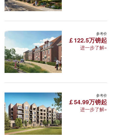
教育资源优越
交通便利
生态宜
伦敦·特伦特别墅 Trent Par
参考价
￡122.5万镑起
进一步了解»
Enfield,London,EN4 0PS
所属区域:伦敦 面积区间:98-225㎡
周边学校: 密德萨斯大学 中央圣马丁艺术与设
别墅、世外桃源
位置优越
牛津· Canalside Quarter
参考价
￡54.99万镑起
进一步了解»
Canalside Quarter Sales Suite 61 Lady Whit
所属区域:牛津 面积区间:74-247㎡
周边学校: 牛津大学 牛津布鲁克斯大学 雷丁
教育资源丰富
配套齐全
曲径通