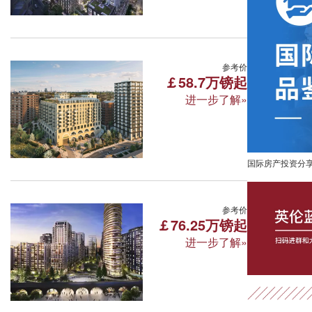
位置优越
曲径通幽，世外桃源
伦敦·卡姆登庭院 Camden Go
参考价
￡58.7万镑起
进一步了解»
Chalk Farm Road, London, NW1 8EH
所属区域:伦敦 面积区间:38-114㎡
周边学校: 伦敦商学院 伦敦大学学院 威斯敏
未来的升值潜力
配套完善
教育
国际房产投资分
伦敦·柏郦 White City Livi
参考价
￡76.25万镑起
进一步了解»
54 Wood Lane, White City, London W12 7R
所属区域:伦敦 面积区间:53-152㎡
周边学校: 皇家艺术学院 皇家音乐学院 帝国
教育资源丰富
交通便利