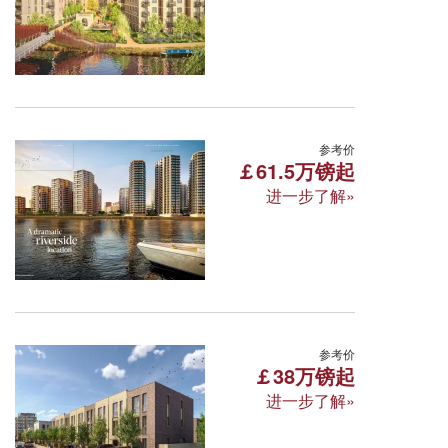
Vastern Rd, Reading RG1 8BU, United Kin
所属区域:雷丁 面积区间:53-86㎡
周边学校: 雷丁大学技术学院 雷丁大学 范堡
伦敦·皇家阿森纳水岸 Royal Ar
参考价
￡61.5万镑起
进一步了解»
Woolwich,London,SE18 6FR
所属区域:伦敦 面积区间:71-78㎡
周边学校: 东伦敦大学 格林威治大学 UCL
东伦敦
交通便利
配套完善
伦敦·基德庄园 Kidbrooke Vi
参考价
￡38万镑起
进一步了解»
5 Pegler Square, London SE3 9FW
所属区域:伦敦 面积区间:49-140㎡
周边学校: 格林威治大学 伦敦大学金史密斯学