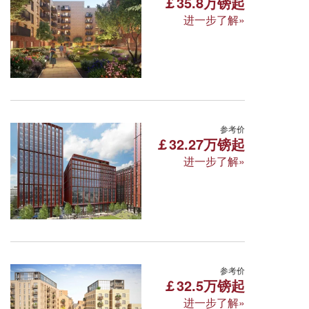
￡35.8万镑起
进一步了解»
Meadowlark House, Moorhen Drive off Perr
所属区域:伦敦 面积区间:50-172㎡
周边学校: 密德萨斯大学 伦敦商学院 西伦敦
雄厚的教育资源
交通便利
未来
曼彻斯特·Vita Living Circl
参考价
￡32.27万镑起
进一步了解»
7 Nobel Way Manchester (M1 7FU)
所属区域:曼彻斯特 面积区间:39-87㎡
周边学校: 曼彻斯特城市大学 曼彻斯特城市大
雷丁·Reading Riverworks
参考价
￡32.5万镑起
进一步了解»