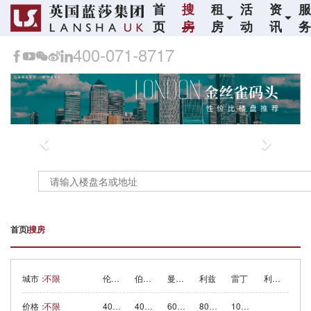
首
搜
租
活
资
页
房
房
动
讯
400-071-8717
Previous
N
首页
搜房
城市：
不限
伦敦
伯明翰
曼彻斯特
利兹
雷丁
利物浦
价格：
不限
40万镑以下
40-60万镑
60-80万镑
80-100万镑
100万镑以上