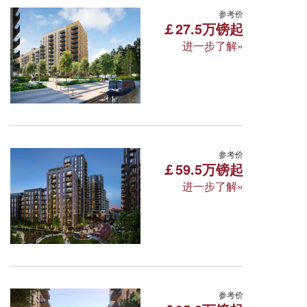
伦敦·海斯湾景苑 Hayes vill
参考价
￡27.5万镑起
进一步了解»
Nestles Avenue,Hayes,Middlesex,London,
所属区域:伦敦 面积区间:39-87㎡
周边学校: 英国布鲁奈尔大学 西伦敦大学 圣
自然风光秀丽
伊丽莎白线覆盖区域
伦敦·欧沃苑 Oval Village
参考价
￡59.5万镑起
进一步了解»
283 Kennington Lane, London SE11 5QY
所属区域:伦敦 面积区间:50-171㎡
周边学校: 伦敦传媒学院 伦敦南岸大学 切尔
一区
南伦敦
教育资源丰富
伦敦·亨登水岸 Hendon Wate
参考价