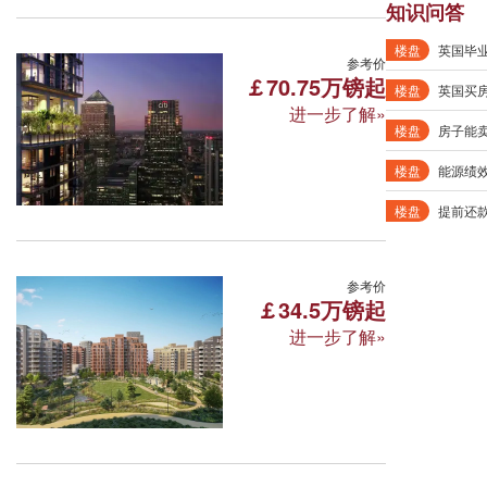
知识问答
楼盘
英国毕
伦敦·南湾广场 South Quay 
参考价
￡70.75万镑起
楼盘
进一步了解»
189 Marsh Wall London E14 9SH
楼盘
房子能
所属区域:伦敦 面积区间:55-118㎡
周边学校: 格林威治大学 伦敦玛丽女王大学 
楼盘
能源绩
位置优越
配套完善
交通便利
楼盘
提前还
伦敦·兰博花园广场 Lombard
参考价
￡34.5万镑起
进一步了解»
Plumstead, London SE28 0FA
所属区域:伦敦 面积区间:45-105㎡
周边学校: 东伦敦大学 格林威治大学 伦敦大
东伦敦
配套完善
位置优越