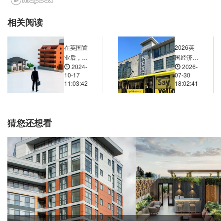
Seaford Road, 索尔福德, M6 6BA, 英国
0.03米
相关阅读
4a Withington Road, 曼彻斯特, M16 8, 英国
0.02米
10 Gateway House, 曼彻斯特, M60 7, 英国
0.02米
在英国置
2026英
454 Wilbraham Road, 曼彻斯特, M21 0AG, 英国
0.04米
业后，如
国经济与
2024-
2026-
何办理房
楼市最新
 Gardens Bus Station, Major Street, 曼彻斯特, M1 3, 英国
0.01米
10-17
07-30
产的过户
分析：市
11:03:42
18:02:41
eet Police Station, Bootle Street, 曼彻斯特, M3 4, 英国
0.01米
手续？需
场进入新
要多长时
调整阶段
heetham Hill Road, 曼彻斯特, M8 8, 英国
0.03米
间完成过
Barton Square, 曼彻斯特, M2 7, 英国
0.01米
户？
猜您还想看
Barton Square, 曼彻斯特, M2 7, 英国
0.02米
维多利亚曼彻斯特, Victoria Station Approach, 曼彻斯特, M3 1NZ, 英国
0.02米
Piccadilly Station-Short Stay, Station Approach, 曼彻斯特, M60 7, 英国
0.02米
71-273 Upper Brook Street, 曼彻斯特, M13 0, 英国
0.03米
3 New Bailey Street, 索尔福德, M3 5, 英国
0.01米
5 Cross Street, 曼彻斯特, M2 4JN, 英国
0.01米
bis, 96 Portland Street, 曼彻斯特, M1 4GX, 英国
0.01米