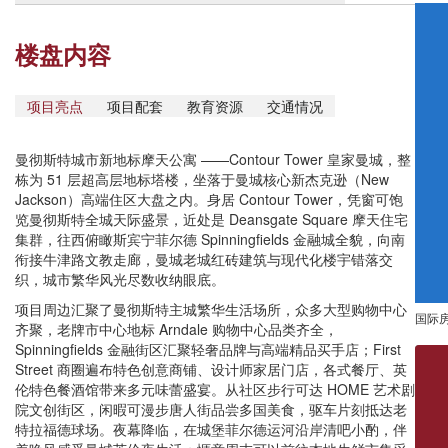
楼盘内容
项目亮点
项目配套
教育资源
交通情况
曼彻斯特城市新地标摩天公寓 ——Contour Tower 皇家曼城，整
栋为 51 层超高层地标塔楼，坐落于曼城核心新杰克逊（New
Jackson）高端住区大盘之内。身居 Contour Tower，凭窗可饱
览曼彻斯特全城天际盛景，近处是 Deansgate Square 摩天住宅
集群，往西俯瞰斯宾宁菲尔德 Spinningfields 金融城全貌，向南
衔接牛津路文教走廊，曼城老城红砖建筑与现代化楼宇错落交
织，城市繁华风光尽数收纳眼底。
项目周边汇聚了曼彻斯特主城繁华生活场所，众多大型购物中心
国际
齐聚，老牌市中心地标 Arndale 购物中心品类齐全，
Spinningfields 金融街区汇聚轻奢品牌与高端精品买手店；First
Street 商圈遍布特色创意商铺、设计师家居门店，各式餐厅、英
伦特色餐酒馆带来多元味蕾盛宴。从社区步行可达 HOME 艺术剧
院文创街区，闲暇可漫步唐人街品尝多国美食，驱车片刻抵达老
特拉福德球场。夜幕降临，在城堡菲尔德运河沿岸清吧小酌，伴