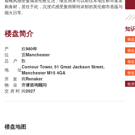
着晚风感受曼城英伦夜生活；惬意周末可以前往本地生鲜市集采
购食材，居住于此，沉浸式感受曼彻斯特浓郁的英伦都市底蕴与
烟火日常。
知
楼盘简介
楼盘
产权
980年
楼盘
位置
Manchester
总户数
楼盘
Contour Tower, 51 Great Jackson Street,
地址
Manchester M15 4GA
楼盘
开发商
Renaker
租房
物业费
请咨询顾问
交房时间
2027
楼盘地图