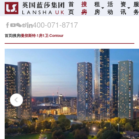
首
搜
租
活
资
页
房
房
动
讯
400-071-8717
首页
搜房
曼彻斯特·1房1卫·Contour