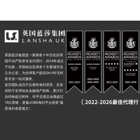
 Stop WN, Deansgate, 曼彻斯特, M3 4, 英国
0.00米
top Co), King Street, 曼彻斯特, M2 4, 英国
0.01米
al Stop SP, Lower Mosley Street, 曼彻斯特, M1 5, 英国
0.01米
 Sq Stop SN, 16 Oxford Street, 曼彻斯特, M1 5AE, 英国
0.01米
l (Stop SG), 18 Princess Street, 曼彻斯特, M1 4LG, 英国
0.01米
t (Stop So), 20 Dickinson Street, 曼彻斯特, M1 4, 英国
英国蓝莎集团是一家拥有十年历史的英
0.01米
国不动产投资专业代理行，2014年成立
Stop Sr, Great Bridgewater Street, 曼彻斯特, M3 4, 英国
0.00米
于伦敦，并陆续在亚洲各个主要城市设
立办公室，为全球客户提供24小时无时
 Rd Stop Wo, 41 Liverpool Road, 曼彻斯特, M3 4NQ, 英国
0.00米
差专业一站式服务。
op WP, Liverpool Road, 曼彻斯特, M3 4, 英国
0.01米
蓝莎团队成员不仅拥有海归背景，且曾
供职于全球知名金融地产机构，累计行
Metrolink Deansgate Castlefield, Whitworth Street West, 曼彻斯特, M3 4, 英国
0.00米
业经验超过80年，经手交易总金额超过
tworth Street West, 曼彻斯特, M3 4, 英国
0.00米
15亿英镑，更被JOBS海归平台授奖"最
受海归喜爱雇主"。
 Stop B, Bridgewater Viaduct, 曼彻斯特, M3 4, 英国
0.00米
e, 4 Chester Road, 曼彻斯特, M15 4, 英国
0.00米
Metrolink Deansgate Castlefield, Trafford Street, 曼彻斯特, M1 5JB, 英国
0.00米
useum, Old Medlock Street, 曼彻斯特, M3 4, 英国
0.01米