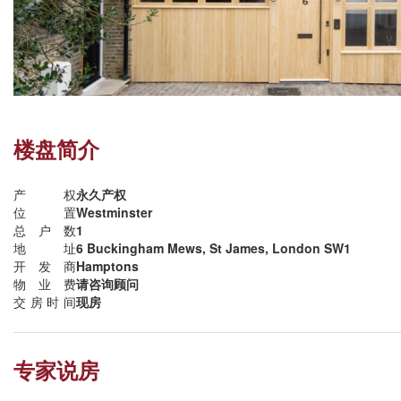
楼盘简介
产权
永久产权
位置
Westminster
总户数
1
地址
6 Buckingham Mews, St James, London SW1
开发商
Hamptons
物业费
请咨询顾问
交房时间
现房
专家说房