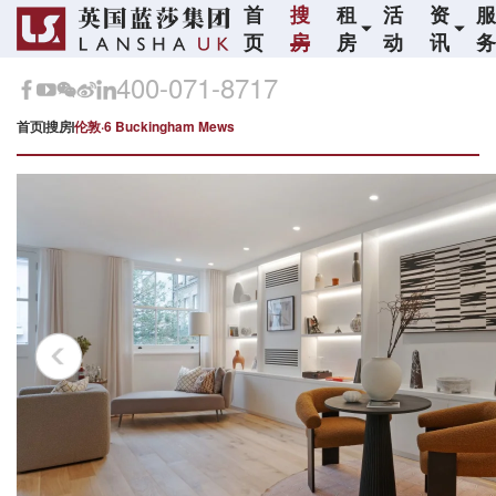
首
搜
租
活
资
页
房
房
动
讯
400-071-8717
首页
搜房
伦敦·6 Buckingham Mews