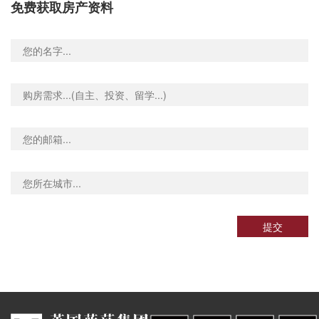
免费获取房产资料
nd-St James's Park, Broadway, 伦敦, SW1H 0AX, 英国
0.01米
Underground-Charing Cross, Trafalgar Square, 伦敦, WC2N 5DP, 英国
0.02米
Underground-Charing Cross, Trafalgar Square, 伦敦, WC2N 5DP, 英国
0.02米
nd-Charing Cross, Trafalgar Square, 伦敦, WC2N 5, 英国
0.02米
nd-Green Park, Piccadilly, 伦敦, W1J 0BA, 英国
0.01米
Underground-Embankment, Embankment Place, 伦敦, WC2N 6, 英国
0.02米
d-Charing Cross, Villiers Street, 伦敦, WC2N 6NQ, 英国
0.02米
nd-Charing Cross, 伦敦, WC2N 5, 英国
0.02米
nd-Holborn, Kingsway, 伦敦, WC2B 6AF, 英国
0.03米
nd-Covent Garden, James Street, 伦敦, WC2E 8BT, 英国
0.02米
nd-Covent Garden, Long Acre, 伦敦, WC2E 9, 英国
0.02米
提交
d-Charing Cross, William IV Street, 伦敦, WC2N 4, 英国
0.02米
nd-Charing Cross, Adelaide Street, 伦敦, WC2N 4, 英国
0.02米
nd-Charing Cross, Strand, 伦敦, WC2R 0, 英国
0.02米
d-Charing Cross, Villiers Street, 伦敦, WC2N 5, 英国
0.02米