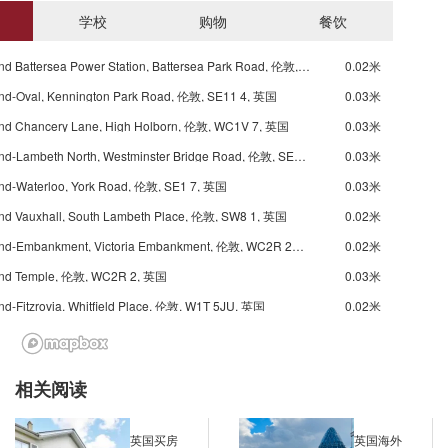
学校
购物
餐饮
Underground Battersea Power Station, Battersea Park Road, 伦敦, SW8 4, 英国
0.02米
nd-Oval, Kennington Park Road, 伦敦, SE11 4, 英国
0.03米
nd Chancery Lane, High Holborn, 伦敦, WC1V 7, 英国
0.03米
Underground-Lambeth North, Westminster Bridge Road, 伦敦, SE1 7, 英国
0.03米
nd-Waterloo, York Road, 伦敦, SE1 7, 英国
0.03米
nd Vauxhall, South Lambeth Place, 伦敦, SW8 1, 英国
0.02米
Underground-Embankment, Victoria Embankment, 伦敦, WC2R 2PR, 英国
0.02米
nd Temple, 伦敦, WC2R 2, 英国
0.03米
d-Fitzrovia, Whitfield Place, 伦敦, W1T 5JU, 英国
0.02米
d-Warren Street, Warren Street, 伦敦, W1T 5, 英国
0.03米
Underground-Warren Street, Tottenham Court Road, 伦敦, NW1 3, 英国
0.03米
相关阅读
Underground-Great Portland Street, Osnaburgh Street, 伦敦, W1W 5JD, 英国
0.02米
Underground-Great Portland Street, Euston Road, 伦敦, N1C 4AP, 英国
0.02米
英国买房
英国海外