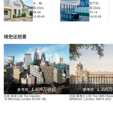
nd-Euston Square, Euston Road, 伦敦, NW1 2, 英国
0.03米
后，物业
房产投资
2024-
2024-
管理费用
中的汇率
nd-Euston Square, Euston Road, 伦敦, NW1 2, 英国
0.03米
08-06
03-14
包含哪些
风险与应
16:49:40
18:00:48
Underground-Regents Park, Marylebone Road, 伦敦, NW1 5SD, 英国
0.02米
内容，如
对策略
何避免不
Underground-Goodge Street, Tottenham Court Road, 伦敦, W1T 2HF, 英国
0.02米
必要的支
nd-Euston, Euston Square, 伦敦, NW1 2, 英国
0.03米
出？
猜您还想看
Underground-Oxford Circus, Atlantic House, Oxford Street, 伦敦, W1F 7, 英国
0.02米
Underground-Tottenham Court Road, Oxford Street, 伦敦, W1D 1AL, 英国
0.02米
Underground-Tottenham Court Road, Tottenham Court Road, 伦敦, W1D 1, 英国
0.02米
nd-Russell Square, Bernard Street, 伦敦, WC1N 1, 英国
0.03米
nd-Baker Street, Marylebone Road, 伦敦, NW1 5SD, 英国
0.03米
nd-Bond Street, Oxford Street, 伦敦, W1K 2NB, 英国
0.02米
nd-Baker Street, Baker Street, 伦敦, NW1 5SB, 英国
0.03米
￡400万镑起
￡395
参考价
参考价
nd-Holborn, High Holborn, 伦敦, WC1V 6, 英国
0.03米
伦敦·海登公寓 The Haydon
伦敦·莱佛士公馆 The OWO Resid
16 Minories London EC3N 1BL
Whitehall, London, SW1A 2EU
d-St James's Park, St Ermin's Hill, 伦敦, SW1H 0, 英国
0.01米
Underground-St James's Park, Ministry of Justice, Petty France, 伦敦, SW1H 9, 英国
0.01米