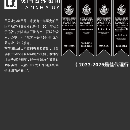
Underground-Leicester Square, Cranbourn Street, 伦敦, WC2H 7, 英国
0.02米
Underground-Leicester Square, Charing Cross Road, 伦敦, WC2H 0, 英国
0.02米
英国蓝莎集团是一家拥有十年历史的英
Underground-Leicester Square, Charing Cross Road, 伦敦, WC2H 0, 英国
0.02米
国不动产投资专业代理行，2014年成立
Underground-Charing Cross, Duncannon Street, 伦敦, WC2N 4, 英国
0.02米
于伦敦，并陆续在亚洲各个主要城市设
立办公室，为全球客户提供24小时无时
nd-Marble Arch, Oxford Street, 伦敦, W1C 1LU, 英国
0.02米
差专业一站式服务。
nd-Marble Arch, Park Lane, 伦敦, W1K 7AA, 英国
0.02米
蓝莎团队成员不仅拥有海归背景，且曾
供职于全球知名金融地产机构，累计行
nd-Marble Arch, Park Lane, 伦敦, W1K 7AA, 英国
0.02米
业经验超过80年，经手交易总金额超过
nd Marylebone, Melcombe Place, 伦敦, NW1 6, 英国
0.03米
15亿英镑，更被JOBS海归平台授奖"最
受海归喜爱雇主"。
nd Edgware Road, Edgware Road, 伦敦, W2 1, 英国
0.04米
nd-Stockwell, Clapham Road, 伦敦, SW9 0HS, 英国
0.03米
nd Nine Elms, Wandsworth Road, 伦敦, SW8 2, 英国
0.02米
nd Hyde Park Corner, Knightsbridge, 伦敦, SW1X 7, 英国
0.01米
Underground Hyde Park Corner, Hyde Park Corner, 伦敦, W1J 7, 英国
0.01米
nd Hyde Park Corner, Knightsbridge, 伦敦, W1J 7, 英国
0.01米
nd Hyde Park Corner, Knightsbridge, 伦敦, SW1X 7, 英国
0.01米