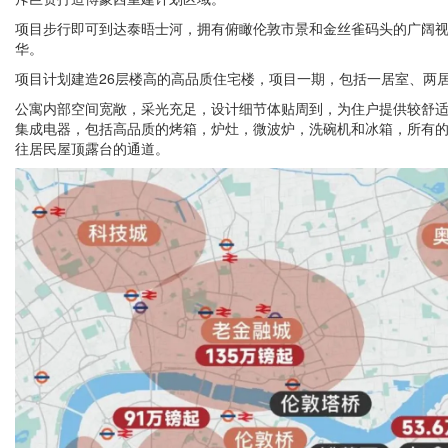
项目步行即可到达泰晤士河，拥有俯瞰伦敦市景和金丝雀码头的广阔
华。
项目计划建造26层楼高的高品质住宅楼，项目一期，包括一居室、两居
公寓内部空间宽敞，采光充足，设计细节体贴周到，为住户提供较舒
集成电器，包括高品质的烤箱，炉灶，微波炉，洗碗机和冰箱，所有
往居民屋顶露台的通道。