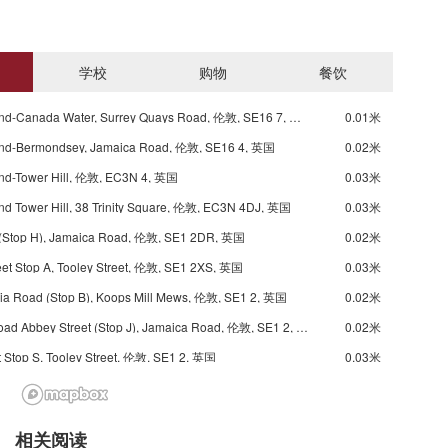
学校
购物
餐饮
Underground-Canada Water, Surrey Quays Road, 伦敦, SE16 7, 英国
0.01米
nd-Bermondsey, Jamaica Road, 伦敦, SE16 4, 英国
0.02米
nd-Tower Hill, 伦敦, EC3N 4, 英国
0.03米
d Tower Hill, 38 Trinity Square, 伦敦, EC3N 4DJ, 英国
0.03米
(Stop H), Jamaica Road, 伦敦, SE1 2DR, 英国
0.02米
eet Stop A, Tooley Street, 伦敦, SE1 2XS, 英国
0.03米
ia Road (Stop B), Koops Mill Mews, 伦敦, SE1 2, 英国
0.02米
Jamaica Road Abbey Street (Stop J), Jamaica Road, 伦敦, SE1 2, 英国
0.02米
t Stop S, Tooley Street, 伦敦, SE1 2, 英国
0.03米
eet Stop C, 150 Abbey Street, 伦敦, SE1 3NR, 英国
0.03米
s Road (Stop C), Jamaica Road, 伦敦, SE16 4, 英国
0.02米
相关阅读
Tower Bridge City Hall Stop L, 224 Tower Bridge Road, 伦敦, SE1 2UP, 英国
0.03米