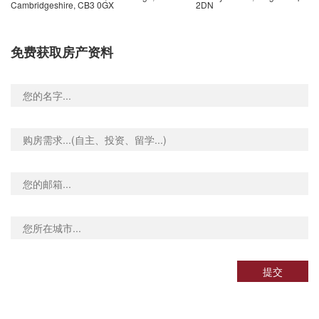
 Heron Quay Stop A, Westferry Road, 伦敦, E14 8, 英国
0.03米
Cambridgeshire, CB3 0GX
2DN
Barkantine Clinic Hutchings St (Stop C), 50 Westferry Road, 伦敦, E14 3AQ, 英国
0.03米
Sir John McDougal Gardens (Stop S), 167 Westferry Road, 伦敦, E14 8NT, 英国
0.03米
免费获取房产资料
 Avenue Stop C, West India Avenue, 伦敦, E14 4, 英国
0.04米
ourtyard Stop E, West India Avenue, 伦敦, E14 4, 英国
0.04米
rf Pier, Westferry Circus, 伦敦, E14 8, 英国
0.03米
Bryan Road Surrey Docks Farm, Rotherhithe Street, 伦敦, SE16 5, 英国
0.03米
reet Stop O, Vaughan Way, 伦敦, E1W 2, 英国
0.03米
ay, Vaughan Way, 伦敦, E1 8, 英国
0.03米
Street, The Highway, 伦敦, E1W 2, 英国
0.03米
ne Dock Stop TS, 2 East Smithfield, 伦敦, E1W 1AT, 英国
0.03米
ock Stop K, Wapping Lane, 伦敦, E1W 2, 英国
0.03米
ealth Centre Stop L, Wapping Lane, 伦敦, E1W 2RN, 英国
0.02米
提交
treet Stop C, 83 Cannon Street Road, 伦敦, E1 2, 英国
0.03米
Tower Hill Tower Gateway Station Stop te, Mansell Street, 伦敦, EC3N 4, 英国
0.03米