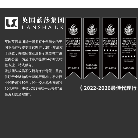
eet Stop C, 71 Wapping High Street, 伦敦, E1W 2, 英国
0.02米
St George's Town Hall Shadwell Station (Stop B), 232 Cable Street, 伦敦, E1 0BL, 英国
0.03米
et Stop M, 40 Prusom Street, 伦敦, E1W 3, 英国
0.02米
eet Stop N, Prusom Street, 伦敦, E1W 3NW, 英国
0.02米
 Gateway, Minories, 伦敦, EC3N 1, 英国
0.03米
英国蓝莎集团是一家拥有十年历史的英
Cable Street, 伦敦, E1 2, 英国
0.03米
国不动产投资专业代理行，2014年成立
于伦敦，并陆续在亚洲各个主要城市设
Wapping High Street, 伦敦, E1W 3, 英国
0.02米
立办公室，为全球客户提供24小时无时
差专业一站式服务。
ell, Watney Street, 伦敦, E1 2, 英国
0.03米
蓝莎团队成员不仅拥有海归背景，且曾
e Docklands Nelson Dock Pier, 伦敦, SE16 5, 英国
0.03米
供职于全球知名金融地产机构，累计行
业经验超过80年，经手交易总金额超过
rry, Westferry Road, 伦敦, E14 8, 英国
0.04米
15亿英镑，更被JOBS海归平台授奖"最
ad Stop NK, Rotherhithe New Road, 伦敦, SE16 3, 英国
0.01米
受海归喜爱雇主"。
Rotherhithe New Rd STH Bermondsey Stn Stop RF, 1 Rotherhithe New Road, 伦敦, SE16 3FB, 英国
0.01米
Peckham Park Road (Stop We), 644 Old Kent Road, 伦敦, SE15 1JF, 英国
0.01米
t (Stop en), Old Kent Road, 伦敦, SE1 5, 英国
0.02米
eet (Stop Jy), Stevenson Crescent, 伦敦, SE16 3EN, 英国
0.01米