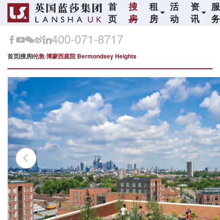
首
搜
租
活
资
页
房
房
动
讯
400-071-8717
首页
搜房
伦敦·博蒙西庭院 Bermondsey Heights