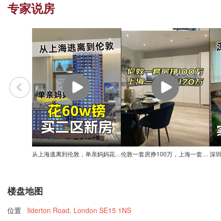
专家说房
从上海逃离到伦敦，单亲妈妈花60W镑买二区新房
伦敦一套房挣100万，上海一套房亏170万
楼盘地图
位置
Ilderton Road, London SE15 1NS