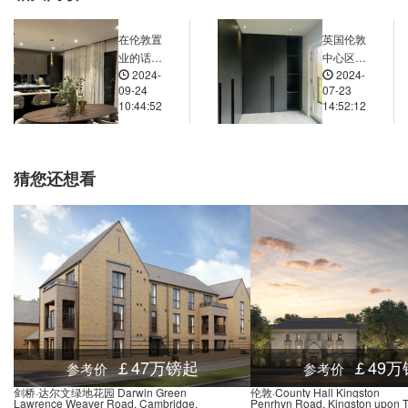
et Stop E, Fair Street, 伦敦, SE1 2XA, 英国
0.03米
在伦敦置
英国伦敦
ge Road (Stop K), 66 Tooley Street, 伦敦, SE1 2UF, 英国
0.03米
业的话，
中心区域
2024-
2024-
房屋的质
和郊区的
 Stop B, Abbey Street, 伦敦, SE1 3, 英国
0.03米
09-24
07-23
量如何得
住宅房价
10:44:52
14:52:12
et Stop M, 159 Tower Bridge Road, 伦敦, SE1 3LP, 英国
0.03米
到保证？
差距有多
大？
Road (Stop E), 1 Wilson Grove, 伦敦, SE16 4, 英国
0.02米
Stop J, 155 Tooley Street, 伦敦, SE1 2JP, 英国
0.03米
猜您还想看
treet Stop B, Wapping High Street, 伦敦, E1W 1LY, 英国
0.02米
Wall (Stop A), 10 Lime Close, 伦敦, E1W 2QP, 英国
0.02米
 Way, Vaughan Way, 伦敦, E1W 1, 英国
0.03米
ine's Pier, St Katharine's Way, 伦敦, E1W 1, 英国
0.03米
 Street (Stop A), Abbey Street, 伦敦, SE1 3, 英国
0.03米
ys, 161 Marsh Wall, 伦敦, E14 9SJ, 英国
0.04米
reet (Stop B), Cuba Street, 伦敦, E14 8, 英国
0.03米
￡47万镑起
￡49万
参考价
参考价
t Stop U, 24 Westferry Road, 伦敦, E14 8LU, 英国
0.03米
剑桥·达尔文绿地花园 Darwin Green
伦敦·County Hall Kingston
Lawrence Weaver Road, Cambridge,
Penrhyn Road, Kingston upon 