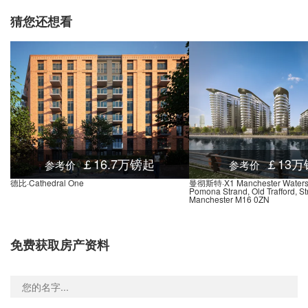
响？
猜您还想看
￡16.7万镑起
￡13万
参考价
参考价
德比·Cathedral One
曼彻斯特·X1 Manchester Water
Pomona Strand, Old Trafford, Str
Manchester M16 0ZN
免费获取房产资料