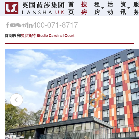
首
搜
租
活
资
页
房
房
动
讯
400-071-8717
首页
搜房
曼彻斯特·Studio·Cardinal Court