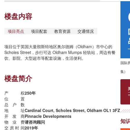
楼盘内容
项目亮点
项目配套
教育资源
交通情况
项目位于英国大曼彻斯特地区奥尔德姆（Oldham）市中心的
Scholes Street，步行可达 Oldham Mumps 轻轨站，周边有餐
饮、影院、大型超市等配套设施，生活便利。
国际
集）
楼盘简介
产权
250年
位置
总户数
地址
Cardinal Court, Scholes Street, Oldham OL1 3FZ
开发商
Pinnacle Developments
知
物业费
请咨询顾问
交房时间
2019年