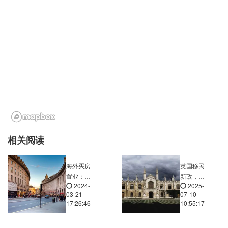
相关阅读
海外买房
英国移民
置业：海
新政，学
2024-
2025-
外房产市
历薪资门
03-21
07-10
场的未来
槛双双拔
17:26:46
10:55:17
趋势与预
高！留学
测
生会受到
什么影