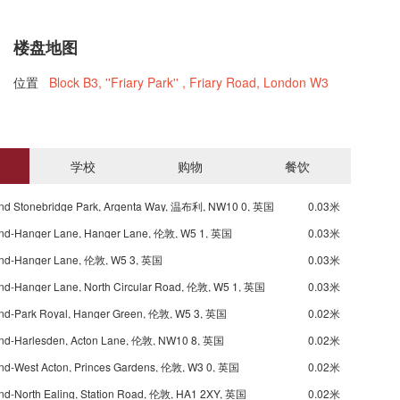
楼盘地图
位置
Block B3, ''Friary Park'' , Friary Road, London W3
学校
购物
餐饮
nd Stonebridge Park, Argenta Way, 温布利, NW10 0, 英国
0.03米
nd-Hanger Lane, Hanger Lane, 伦敦, W5 1, 英国
0.03米
nd-Hanger Lane, 伦敦, W5 3, 英国
0.03米
nd-Hanger Lane, North Circular Road, 伦敦, W5 1, 英国
0.03米
nd-Park Royal, Hanger Green, 伦敦, W5 3, 英国
0.02米
nd-Harlesden, Acton Lane, 伦敦, NW10 8, 英国
0.02米
nd-West Acton, Princes Gardens, 伦敦, W3 0, 英国
0.02米
nd-North Ealing, Station Road, 伦敦, HA1 2XY, 英国
0.02米