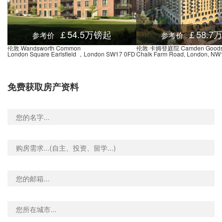
Harlesden Road (Stop K), 145 Wrottesley Road, 伦敦, NW10 5TS, 英国
0.03米
Old Oak Lane Atlas Road (Stop J), Old Oak Lane, 伦敦, NW10 6, 英国
0.02米
￡54.5万镑起
￡58.7
参考价
参考价
Willesden Junction Overground Station, Station Road, 伦敦, NW10 4UY, 英国
0.02米
伦敦·Wandsworth Common
伦敦·卡姆登庭院 Camden Goods 
London Square Earlsfield ，London SW17 0FD
Chalk Farm Road, London, NW
d Stop E, 196 Western Avenue, 伦敦, W3 6, 英国
0.01米
enue Stop G, Friary Road, 伦敦, W3 6, 英国
0.00米
免费获取房产资料
 Stop K, 264 Horn Lane, 伦敦, W3 6TQ, 英国
0.00米
rz, 224 Horn Lane, 伦敦, W3 6TG, 英国
0.00米
rn Lane, 伦敦, W3 6, 英国
0.00米
Wales Farm Road North Acton Stop Q, Western Avenue, 伦敦, W3 6, 英国
0.00米
St Gabriel's Church North Acton Stop N, 1 Balfour Road, 伦敦, W3 0DQ, 英国
0.00米
ad, 121 Western Avenue, 伦敦, W3 7EB, 英国
0.01米
m Road (Stop C), 86 Wales Farm Road, 伦敦, W3 6, 英国
0.01米
Avenue, 126 Western Avenue, 伦敦, W3 7TT, 英国
0.01米
oad, 176 Horn Lane, 伦敦, W3 6PJ, 英国
0.00米
oad, 10 Eastfields Road, 伦敦, W3 0AB, 英国
0.00米