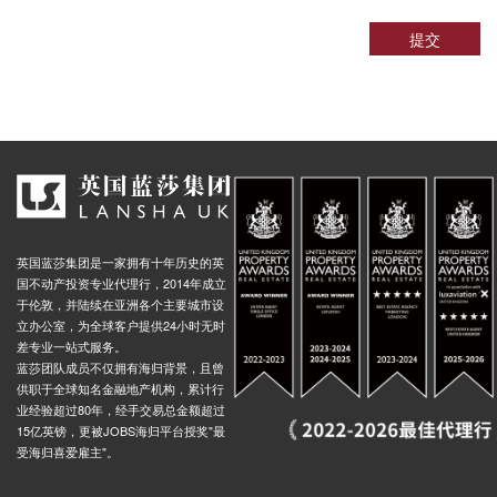
 North Acton Stop U, Victoria Road, 伦敦, W3 6, 英国
0.01米
提交
Victoria Road North Acton Stop S, Park Royal Road, 伦敦, W3 6, 英国
0.01米
ad Acton, 157 Horn Lane, 伦敦, W3 6PP, 英国
0.01米
n Lt, Victoria Road, 伦敦, W3 6, 英国
0.01米
, 31 Eastfields Road, 伦敦, W3 0AE, 英国
0.01米
y, 115 Noel Road, 伦敦, W3 0JQ, 英国
0.01米
oad Stop W, Chase Road, 伦敦, NW10 6, 英国
0.01米
ardens, 97 Beresford Avenue, 温布利, HA0 1NU, 英国
英国蓝莎集团是一家拥有十年历史的英
0.03米
国不动产投资专业代理行，2014年成立
Heather Park Drive (Stop L), 1 Beresford Avenue, 温布利, HA0 1NU, 英国
0.03米
于伦敦，并陆续在亚洲各个主要城市设
立办公室，为全球客户提供24小时无时
d Park Royal, North Circular Road, 伦敦, NW10 7, 英国
0.03米
差专业一站式服务。
Beresford Avenue Stop S, North Circular Road, 伦敦, NW10 7UD, 英国
0.03米
蓝莎团队成员不仅拥有海归背景，且曾
供职于全球知名金融地产机构，累计行
enue, North Circular Road, 伦敦, NW10 7, 英国
0.03米
业经验超过80年，经手交易总金额超过
Beresford Avenue Alperton, 135 Beresford Avenue, 温布利, HA0 1PA, 英国
0.03米
15亿英镑，更被JOBS海归平台授奖"最
受海归喜爱雇主"。
 Argenta Way, 温布利, NW10 0, 英国
0.03米
Brentmead Gardens (Stop X), North Circular Road, 伦敦, NW10 7, 英国
0.03米