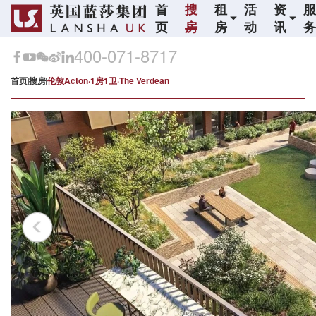
首
搜
租
活
资
页
房
房
动
讯
400-071-8717
首页
搜房
伦敦Acton·1房1卫·The Verdean