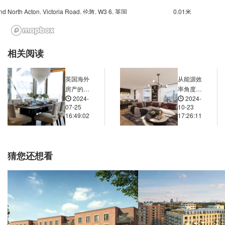
d North Acton, Victoria Road, 伦敦, W3 6, 英国
0.01米
Underground-Ealing Common, Wolverton Mansion, Uxbridge Road, 伦敦, W5 3, 英国
0.02米
nd-Gunnersbury, Chiswick High Road, 伦敦, W4 5, 英国
0.03米
相关阅读
nd Acton Town, Gunnersbury Lane, 伦敦, W3 8, 英国
0.02米
nd-Chiswick Park, Acton Lane, 伦敦, W4 5, 英国
0.02米
英国海外
从能源效
Underground-Turnham Green, Turnham Green Terrace, 伦敦, W4 1LR, 英国
0.02米
房产的建
率角度
2024-
2024-
筑风格和
看，节能
nd-Stamford Brook, Goldhawk Road, 伦敦, W6 0, 英国
0.03米
07-25
10-23
设计特点
型公寓和
16:49:02
17:26:11
d East Acton, Erconwald Street, 伦敦, W12 0, 英国
0.02米
有哪些？
普通公寓
如何适应
在房价上
Underground Ravenscourt Park, Ravenscourt Place, 伦敦, W6 0, 英国
0.04米
不同的居
有多大差
Cumberland Business Park (Stop F), 73 Scrubs Lane, 伦敦, NW10 6QU, 英国
0.03米
住需求？
距？
猜您还想看
Harrow Road College Park (Stop L), 15 Scrubs Lane, 伦敦, NW10 6AA, 英国
0.03米
ne (Stop S), 859 Harrow Road, 伦敦, NW10 5NH, 英国
0.03米
oad (Stop W), 57 Wrottesley Road, 伦敦, NW10 5UL, 英国
0.03米
le Road (Stop G), 伦敦, NW10 4TE, 英国
0.03米
e (Stop S), 23 Old Oak Lane, 伦敦, NW10 6EJ, 英国
0.02米