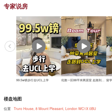
专家说房
99.5w镑步行去UCL上学
伦敦一区88平米两居室 走路到UCL上学
楼盘地图
位置
Truro House, 8 Mount Pleasant, London WC1X 0BU