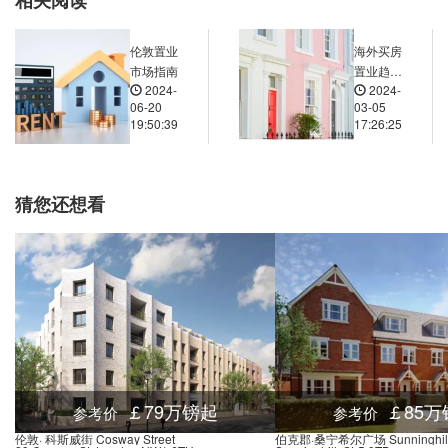
相关阅读
treet Stop HC, 242 Gray's Inn Road, 伦敦, WC1X 8JR, 英国
282.73米
rden Stop E, 124 Clerkenwell Road, 伦敦, EC1R 5DJ, 英国
300.07米
伦敦置业
海外买房
Street (Stop PS), Farringdon Road, 伦敦, EC1R 0BY, 英国
324.75米
市场指南
置业趋势
2024-
2024-
的资产价
Gray's Inn Road Chancery Lane Stop B, 40 Gray's Inn Road, 伦敦, WC1X 8LR, 英国
429.93米
06-20
03-05
值探究
19:50:39
17:26:25
Clerkenwell Road Farringdon Rd Stop C, Farringdon Road, 伦敦, EC1M 3LL, 英国
433.01米
Sadler's Wells Theatre Stop Uc, 100 Rosebery Avenue, 伦敦, EC1R 4TL, 英国
474.64米
Gwynne Place Stop PP, 44 King's Cross Road, 伦敦, WC1X 9QE, 英国
482.26米
猜您还想看
eet Merlin Street, 15 Amwell Street, 伦敦, EC1R 1UP, 英国
491.39米
 Exmouth Market, Skinner Street, 伦敦, EC1R 0, 英国
503.96米
￡79万镑起
￡85万
参考价
参考价
伦敦· 科斯威街 Cosway Street
伯克郡·桑宁希尔广场 Sunninghill