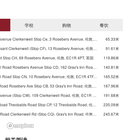
学校
购物
餐饮
Rosebery Avenue Clerkenwell Stop Ce, 3 Rosebery Avenue, 伦敦, EC1R 4PT, 英国
65.33米
Mount Pleasant Clerkenwell (Stop CF), 13 Rosebery Avenue, 伦敦, EC1R 4SN, 英国
91.61米
eet Stop CH, 69 Rosebery Avenue, 伦敦, EC1R 4PT, 英国
119.86米
Clerkenwell Road Rosebery Avenue Stop CD, 162 Gray's Inn Road, 伦敦, WC1X 8, 英国
140.81米
Clerkenwell Road Stop CN, 10 Rosebery Avenue, 伦敦, EC1R 4TF, 英国
165.52米
Gray's Inn Road Rosebery Ave Stop CB, 53 Gray's Inn Road, 伦敦, WC1X 8PP, 英国
167.96米
Rosebery Avenue (Stop CW), 109 Clerkenwell Road, 伦敦, EC1R 5BY, 英国
191.68米
Grays Inn Road Theobalds Road Stop CP, 12 Theobalds Road, 伦敦, WC1X 8PL, 英国
235.09米
Theobalds Road Clerkenwell Rd (Stop CQ), Gray's Inn Road, 伦敦, WC1X 8AJ, 英国
245.67米
Rosebery Avenue Mount Pleasant (Stop CG), 124a Farringdon Road, 伦敦, EC1R 3, 英国
264.18米
Bowling Green Lane (Stop CL), 25 Farringdon Road, 伦敦, EC1M 3HA, 英国
269.27米