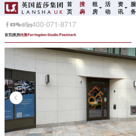
首
搜
租
活
资
页
房
房
动
讯
400-071-8717
首页
搜房
伦敦Farringdon·Studio·Postmark