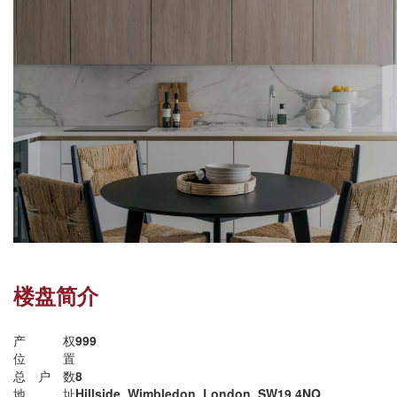
楼盘简介
产权
999
位置
总户数
8
地址
Hillside, Wimbledon, London, SW19 4NQ