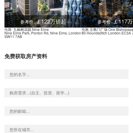
Cavendish Avenue Stop D, 249 Burlington Road, 新莫尔登, KT3 4NE, 英国
0.03米
ridge Stop L, Bushey Road, 伦敦, SW20 0, 英国
0.02米
￡122万镑起
￡117
参考价
参考价
Raynes Park High School Stop U, Bushey Road, 新莫尔登, KT3 4, 英国
0.03米
伦敦 ·九榆树花园 Nine Elms
伦敦·主教门广场 One Bishopsgat
Nine Elms Park, Ponton Rd, Nine Elms, London
80 Houndsditch London EC3A 
Shannon Corner Cavendish Avenue (Stop R), 264 Burlington Road, 新莫尔登, KT3 4NN, 英国
0.03米
SW11 7AB
Shannon Corner Beverley Way Stop W, 200 Beverley Way, 新莫尔登, KT3 4PB, 英国
0.03米
Beverley Way Goals Sports Centre (Stop J), Beverley Way, 新莫尔登, KT3 4, 英国
0.03米
免费获取房产资料
Shannon Corner Burlington Road Stop C, 201 Burlington Road, 新莫尔登, KT3 4NB, 英国
0.03米
Shannon Corner (Stop H), Wyvern Industrial Estate, 新莫尔登, KT3 4, 英国
0.03米
Road, 114 Grand Drive, 伦敦, SW20 9DZ, 英国
0.02米
(Stop GS), Grand Drive, 伦敦, SW20 9, 英国
0.02米
ad Stop T, 72 Grand Drive, 伦敦, SW20 9DY, 英国
0.02米
Farnham Gardens (Stop G), 32 West Barnes Lane, 伦敦, SW20 0BP, 英国
0.02米
Bushey Road Grand Drive Stop U, 119 Bushey Road, 伦敦, SW20 0JN, 英国
0.02米
Shannon Corner Rookwood Avenue Stop B, 173 Burlington Road, 新莫尔登, KT3 4, 英国
0.03米
Westway Grand Drive Stop GQ, 167 Grand Drive, 伦敦, SW20 9LZ, 英国
0.02米