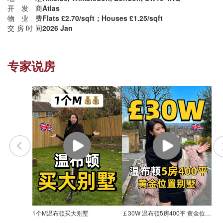
开发商
Atlas
物业费
Flats £2.70/sqft；Houses £1.25/sqft
交房时间
2026 Jan
专家说房
1个M温布顿买大别墅
￡30W 温布顿5房400平 黄金位置别墅