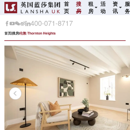
首
搜
租
活
资
页
房
房
动
讯
400-071-8717
首页
搜房
伦敦·Thornton Heights