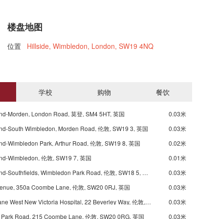
楼盘地图
位置
Hillside, Wimbledon, London, SW19 4NQ
学校
购物
餐饮
nd-Morden, London Road, 莫登, SM4 5HT, 英国
0.03米
nd-South Wimbledon, Morden Road, 伦敦, SW19 3, 英国
0.03米
nd-Wimbledon Park, Arthur Road, 伦敦, SW19 8, 英国
0.02米
nd-Wimbledon, 伦敦, SW19 7, 英国
0.01米
Underground-Southfields, Wimbledon Park Road, 伦敦, SW18 5, 英国
0.03米
venue, 350a Coombe Lane, 伦敦, SW20 0RJ, 英国
0.03米
Coombe Lane West New Victoria Hospital, 22 Beverley Way, 伦敦, SW20 0AG, 英国
0.03米
 Park Road, 215 Coombe Lane, 伦敦, SW20 0RG, 英国
0.03米