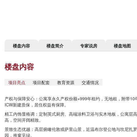
楼盘内容
楼盘简介
专家说房
楼盘地图
楼盘内容
项目亮点
项目配套
教育资源
交通情况
产权与保障安心：公寓享永久产权份额+999年租约，无地租，附带10
ICW新建质保，居住权益有保障。
精工内饰显格调：定制英式厨房、高端涂料卫浴与实木地板，公寓层
高，空间开阔精致。
景致生态优越：高层俯瞰伦敦或萨里山景，近温布尔登公地与坎尼扎
园，推窗见绿。