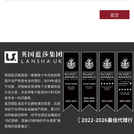
ad Stop J, 25 Coombe Lane, 伦敦, SW20 0BS, 英国
0.02米
提交
Station Road, 新莫尔登, KT3 6, 英国
0.03米
英国蓝莎集团是一家拥有十年历史的英
国不动产投资专业代理行，2014年成立
于伦敦，并陆续在亚洲各个主要城市设
立办公室，为全球客户提供24小时无时
差专业一站式服务。
蓝莎团队成员不仅拥有海归背景，且曾
供职于全球知名金融地产机构，累计行
业经验超过80年，经手交易总金额超过
15亿英镑，更被JOBS海归平台授奖"最
受海归喜爱雇主"。