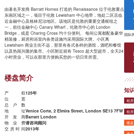
由著名开发商 Barratt Homes 打造的 Renaissance 位于伦敦重点
东南区域之一，项目于伦敦 Lewisham 中心地带，地处二区且临
近金融中心及格林尼治地区。该地区是伦敦的重要交通枢纽之
一，前往金融中心 Canary Wharf，伦敦市中心的 London
Bridge，或是 Charing Cross 均十分便利。 每间公寓都配备豪华
国际
精装修，厨房和浴室内各类设施均采用国际大牌。小区离
Lewisham 商业主街不远，那里有各式各样的酒馆，酒吧和餐馆
以及热闹兴隆的集市。小区附近就有 Tesco 超大型超市，全天24
小时营业，可以在那里方便购买您的一切日常所需。
楼盘简介
知
产权
125年
位置
租房
总户数
地址
Venice Corte, 2 Elmira Street, London SE13 7FW
租房
开发商
Barratt London
物业费
请咨询顾问
楼盘
交房时间
2013年
楼盘