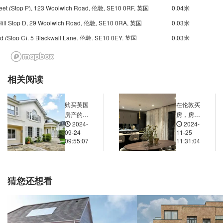
reet (Stop P), 123 Woolwich Road, 伦敦, SE10 0RF, 英国
0.04米
Hill Stop D, 29 Woolwich Road, 伦敦, SE10 0RA, 英国
0.03米
d (Stop C), 5 Blackwall Lane, 伦敦, SE10 0EY, 英国
0.03米
et Stop P, 148 Westferry Road, 伦敦, E14 3, 英国
0.03米
Crews Street the Space Theatre Stop F, Westferry Road, 伦敦, E14 3, 英国
0.03米
相关阅读
Place Stop L, Spindrift Avenue, 伦敦, E14 9, 英国
0.03米
ute, East Ferry Road, 伦敦, E14 9, 英国
0.03米
购买英国
在伦敦买
t (Stop CR), Manchester Road, 伦敦, E14 3, 英国
0.03米
房产的交
房，房产
2024-
2024-
易流程是
的产权类
 Road Stop E, Manchester Road, 伦敦, E14 3, 英国
0.02米
09-24
11-25
怎样的？
型有哪
09:55:07
11:31:04
ark Stop L, East Ferry Road, 伦敦, E14 3BB, 英国
0.02米
复杂吗？
些？对购
房者有什
d Gardens, Manchester Road, 伦敦, E14 3, 英国
0.02米
么影响？
George Green's School (Stop K), Manchester Road, 伦敦, E14 3DN, 英国
0.03米
猜您还想看
 Place Stop F, Westferry Road, 伦敦, E14 3, 英国
0.02米
Maconochies Road (Stop A), 276 Westferry Road, 伦敦, E14 3AG, 英国
0.02米
Isle of Dogs Police Station Stop CS, 269 Manchester Road, 伦敦, E14 3DP, 英国
0.03米