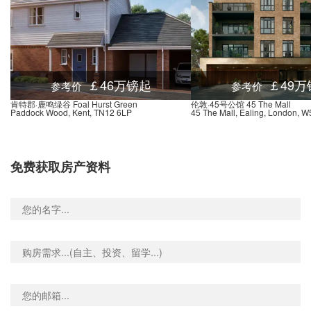
 Pier, 伦敦, SE10 9, 英国
0.02米
Harbinger School Masthouse Terrace Pier (Stop H), Westferry Road, 伦敦, E14 3, 英国
0.03米
 Sark, 伦敦, SE10 9, 英国
0.02米
Greenwich Town Cen Cutty Sark Stop C, 30 King William Walk, 伦敦, SE10 9HU, 英国
0.02米
￡46万镑起
￡49万
参考价
参考价
Creek Road Norman Road (Stop W), Creek Road, 伦敦, SE10 9, 英国
0.02米
肯特郡·鹿鸣绿谷 Foal Hurst Green
伦敦·45号公馆 45 The Mall
Paddock Wood, Kent, TN12 6LP
45 The Mall, Ealing, London, W
Cutty Sark for Maritime Greenwich (Stop A), 320 Creek Road, 伦敦, SE10 9SW, 英国
0.02米
Greenwich Church Street Stop B, 27 Greenwich Church Street, 伦敦, SE10 9, 英国
0.02米
National Maritime Museum Stop G, Romney Road, 伦敦, SE10 9, 英国
0.02米
免费获取房产资料
Road Stop J, 181 Trundleys Road, 伦敦, SE8 5JQ, 英国
0.04米
Surrey Canal Road Stop C, 190 Trundleys Road, 伦敦, SE8 5JE, 英国
0.03米
s School Stop G, 17 Westferry Road, 伦敦, E14 3AQ, 英国
0.03米
Place, 234 Grove Street, 伦敦, SE8 3QR, 英国
0.03米
et Plough Way, 288 Grove Street, 伦敦, SE8 3RF, 英国
0.03米
Youth Club Stop X, 194 Grove Street, 伦敦, SE8 3, 英国
0.03米
Lewisham Station Loampit Vale Stop F, Loampit Vale, 伦敦, SE13 7, 英国
0.00米