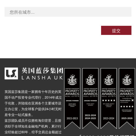
ham, Station Road, 伦敦, SE13 7, 英国
0.00米
Molesworth Street Stop Q, 25 Molesworth Street, 伦敦, SE13 7HF, 英国
0.00米
Loampit Vale Jerrard Street Stop SG, Loampit Vale, 伦敦, SE13 7, 英国
0.00米
提交
 Road, 伦敦, SE13 7, 英国
0.00米
ale, 20 Thurston Road, 伦敦, SE13 7, 英国
0.00米
lock Tower (Stop R), Lee Bridge, 伦敦, SE13 5, 英国
0.01米
reet Stop St, Thurston Road, 伦敦, SE13 7, 英国
0.00米
h Rise Stop Ed, 200 Lewisham Road, 伦敦, SE13 7, 英国
0.00米
 Road Stop SN, 22 Loampit Hill, 伦敦, SE13 7SW, 英国
0.00米
Centre (Stop W), 伦敦, SE13 6, 英国
0.01米
英国蓝莎集团是一家拥有十年历史的英
Road Stop L, 12 Belmont Hill, 伦敦, SE13 5BD, 英国
0.01米
国不动产投资专业代理行，2014年成立
于伦敦，并陆续在亚洲各个主要城市设
ad, 69 Shell Road, 伦敦, SE13 7DF, 英国
0.01米
立办公室，为全球客户提供24小时无时
差专业一站式服务。
son Road, 伦敦, SE8 4, 英国
0.00米
蓝莎团队成员不仅拥有海归背景，且曾
d Brookbank Road, 92 Shell Road, 伦敦, SE13 7DF, 英国
0.01米
供职于全球知名金融地产机构，累计行
业经验超过80年，经手交易总金额超过
Road, 80 Vicars Hill, 伦敦, SE13 7JL, 英国
0.01米