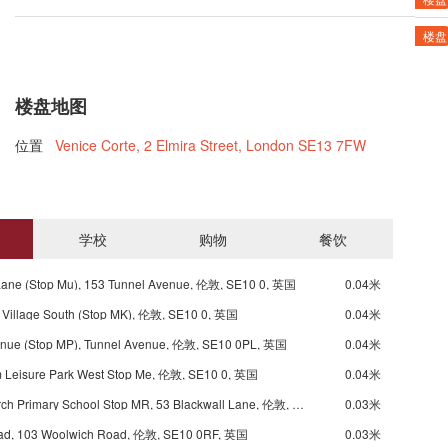
楼盘
楼盘地图
位置
Venice Corte, 2 Elmira Street, London SE13 7FW
学校
购物
餐饮
Lane (Stop Mu), 153 Tunnel Avenue, 伦敦, SE10 0, 英国
0.04米
 Village South (Stop MK), 伦敦, SE10 0, 英国
0.04米
enue (Stop MP), Tunnel Avenue, 伦敦, SE10 0PL, 英国
0.04米
m Leisure Park West Stop Me, 伦敦, SE10 0, 英国
0.04米
Christ Church Primary School Stop MR, 53 Blackwall Lane, 伦敦, SE10 0RE, 英国
0.03米
oad, 103 Woolwich Road, 伦敦, SE10 0RF, 英国
0.03米