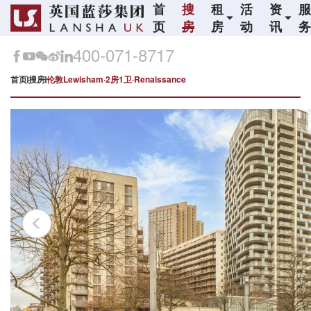
首
搜
租
活
资
页
房
房
动
讯
400-071-8717
首页
搜房
伦敦Lewisham·2房1卫·Renaissance