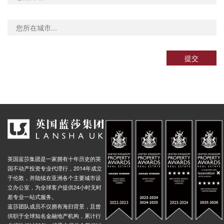
Balmoral Court Stop M, 35 Wembley Park Drive, 温布利, HA9 8HD, 英国
0.02米
 Close (Stop X), 118a The Avenue, 温布利, HA9 9QF, 英国
0.03米
Carlton Avenue East Wembley Park Stop G, 1 Forty Avenue, 温布利, HA9 8JP, 英国
0.02米
ay, Engineers Way, 温布利, HA9 0, 英国
0.02米
提交
Lycee International Kings Drive Stop Ba, Forty Lane, 温布利, HA9 9LY, 英国
0.03米
Way Stop C, Empire Way, 温布利, HA9 0QY, 英国
0.02米
 Avenue Stop R, 31 Preston Road, 温布利, HA9 8PJ, 英国
0.02米
Beechcroft Gardens Stop T, 142a Wembley Hill Road, 温布利, HA9 8EN, 英国
0.02米
Park Lane North Wembley Stop C, 116 Wembley Hill Road, 温布利, HA9 8EN, 英国
0.02米
 Stop P, 203 Wembley Hill Road, 温布利, HA9 8EL, 英国
0.02米
Wembley Hill Road North Wembley Stop J, 16 East Lane, 温布利, HA9 7NG, 英国
0.02米
英国蓝莎集团是一家拥有十年历史的英
Greenhill Way Lycee International, 2 The Paddocks, 温布利, HA9 9HE, 英国
0.03米
国不动产投资专业代理行，2014年成立
于伦敦，并陆续在亚洲各个主要城市设
 Fifth Way, 温布利, HA9 0, 英国
0.02米
立办公室，为全球客户提供24小时无时
差专业一站式服务。
d Stop E, 196 Western Avenue, 伦敦, W3 6, 英国
0.03米
蓝莎团队成员不仅拥有海归背景，且曾
enue Stop G, Friary Road, 伦敦, W3 6, 英国
0.03米
供职于全球知名金融地产机构，累计行