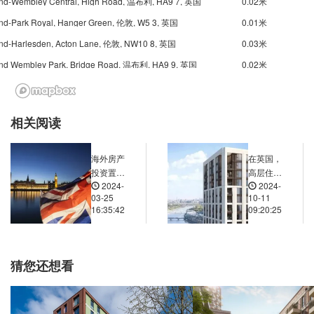
nd-Wembley Central, High Road, 温布利, HA9 7, 英国
0.02米
nd-Park Royal, Hanger Green, 伦敦, W5 3, 英国
0.01米
nd-Harlesden, Acton Lane, 伦敦, NW10 8, 英国
0.03米
nd Wembley Park, Bridge Road, 温布利, HA9 9, 英国
0.02米
nd-West Acton, Princes Gardens, 伦敦, W3 0, 英国
0.02米
nd-North Ealing, Station Road, 伦敦, HA1 2XY, 英国
0.02米
相关阅读
d North Acton, Victoria Road, 伦敦, W3 6, 英国
0.03米
nd-North Wembley, East Lane, 温布利, HA0 3, 英国
0.03米
海外房产
在英国，
nd Ealing Broadway, The Broadway, 伦敦, W5 2, 英国
0.03米
投资置
高层住宅
2024-
2024-
业：全新
的隔音效
Underground-Ealing Common, Wolverton Mansion, Uxbridge Road, 伦敦, W5 3, 英国
0.03米
03-25
10-11
视角下的
果怎么
16:35:42
09:20:25
Mount Avenue Castlebar Hill Stop SV, 65 Castlebar Road, 伦敦, W5 2DA, 英国
0.03米
策略与机
样？采取
遇
了哪些隔
 Crescent Stop SF, 52 Eaton Rise, 伦敦, W5 2ER, 英国
0.03米
音措施来
Montpelier Road Ealing (Stop Sq), 79 Eaton Rise, 伦敦, W5 2HE, 英国
0.03米
保障居民
猜您还想看
的生活宁
 Grove Stop SD, Castlebar Road, 伦敦, W5 2, 英国
0.03米
静？
oad Stop Su, 68 Castlebar Road, 伦敦, W5 2DD, 英国
0.03米