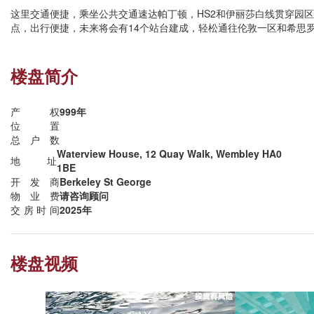
这里交通便捷，乘坐公共交通速达帕丁顿，HS2和伊丽莎白线贯穿园区，交汇于
点，出行便捷，未来将会有14个站台建成，轻松通往伦敦一区和希思
楼盘简介
产权
999年
位置
总户数
Waterview House, 12 Quay Walk, Wembley HA0
地址
1BE
开发商
Berkeley St George
物业费
请咨询顾问
交房时间
2025年
楼盘视频