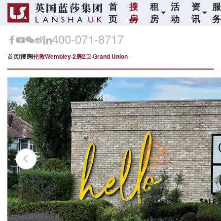
首
搜
租
活
资
页
房
房
动
讯
400-071-8717
首页
搜房
伦敦Wembley·2房2卫·Grand Union