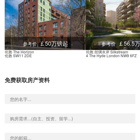
(Stop SB), 6 Castlebar Hill, 伦敦, W5 1TD, 英国
0.03米
lace Stop SH, 24 Woodfield Road, 伦敦, W5 1SH, 英国
0.03米
 Road Stop SE, 6 Eaton Rise, 伦敦, W5 2RE, 英国
0.03米
e, 21 Castlebar Road, 伦敦, W5 2DL, 英国
0.03米
St Barnabas Church Stop SJ, 70 Woodfield Road, 伦敦, W5 1SH, 英国
0.03米
￡50万镑起
￡56.5
参考价
参考价
 Avenue (Stop YY), 38 Gordon Road, 伦敦, W5 2AJ, 英国
0.04米
伦敦·The Horizon
伦敦·丝绸水岸 Silkstream
伦敦 SW11 2DE
4 The Hyde London NW9 6FZ
Haven Green Ealing Broadway (Stop E), Haven Green, 伦敦, W5 2, 英国
0.03米
en Stop Y, 6 Haven Green, 伦敦, W5 2UU, 英国
0.03米
Ealing Broadway Station Haven Green (Stop A), 38 Haven Green, 伦敦, W5 2NX, 英国
0.03米
免费获取房产资料
nue Stop U, Forty Avenue, 温布利, HA9 8, 英国
0.03米
m Road Stop P, 56 Forty Avenue, 温布利, HA9 9LZ, 英国
0.03米
ve Stop B, 69 Wembley Park Drive, 温布利, HA9 8HE, 英国
0.02米
ad (Stop H), 109 Empire Way, 温布利, HA9 0RG, 英国
0.02米
ad Stop R, 15 Forty Avenue, 温布利, HA9 9JS, 英国
0.03米
d Way, Rutherford Way, 温布利, HA9 0, 英国
0.02米