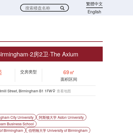
繁體中文
English
rmingham·2房2卫·The Axium
起
69㎡
交房类型
面积区间
mill Street, Birmingham B1 1FW
查看地图
m City University
阿斯顿大学 Aston University
m Business School
f Birmingham
伯明翰大学 University of Birmingham