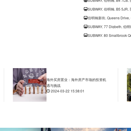
SUBWAY, 伯明翰, B4 7LB,
SUBWAY, 伯明翰, B5 5JR,
伯明翰新街, Queens Drive,
SUBWAY, 77 Digbeth, 伯明
SUBWAY, 80 Smallbrook 
Leon, New Street, 伯明翰,
SUBWAY, Broadway Plaza
SUBWAY, 111 Alcester R
SUBWAY, Centenary Squ
SUBWAY, Brunswick Stree
海外买房置业：海外房产市场的投资机
遇与挑战
SUBWAY, 250 Jennens Ro
2024-03-22 15:38:01
Digbeth Bus Station, Mil
SUBWAY, 伯明翰, B15 2, 
SUBWAY, New John Stree