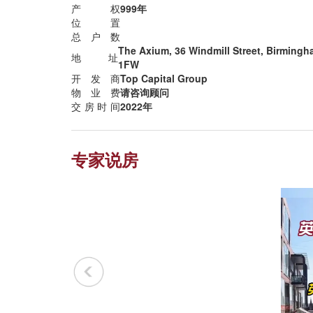
产权
999年
位置
总户数
The Axium, 36 Windmill Street, Birming
地址
1FW
开发商
Top Capital Group
物业费
请咨询顾问
交房时间
2022年
专家说房