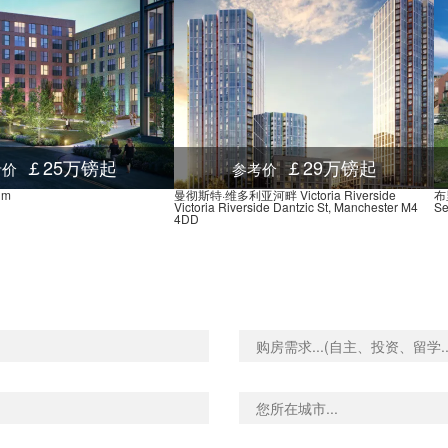
Subway City, Livery Stre
Esso, 305 Corporation St
SUBWAY, 6 Bull Street, 
SUBWAY, 90 Navigation S
Ernest St (Stop Hh1), 55
￡25万镑起
￡29万镑起
考价
参考价
O2 Academy Stop Hf2, 2 B
um
曼彻斯特·维多利亚河畔 Victoria Riverside
布里
Victoria Riverside Dantzic St, Manchester M4
Se
4DD
Granville St, 10 Bath Ro
Old Repertory Theatre Sto
Birmingham New Street St
Bromsgrove St Stop Ps2, 
Wrentham St, 124 Bristol 
Bexhill Grove, 68 Bath R