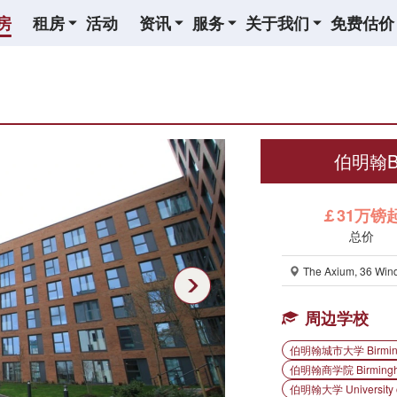
房
租房
活动
资讯
服务
关于我们
免费估价
伯明翰Bi
￡31万镑
总价
The Axium, 36 Wind
周边学校
伯明翰城市大学 Birmingha
伯明翰商学院 Birmingha
伯明翰大学 University o