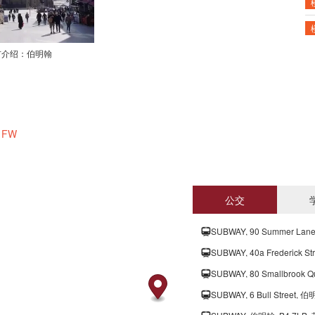
市介绍：伯明翰
 1FW
公交
SUBWAY, 90 Summer Lan
SUBWAY, 40a Frederick S
SUBWAY, 80 Smallbrook 
SUBWAY, 6 Bull Street, 