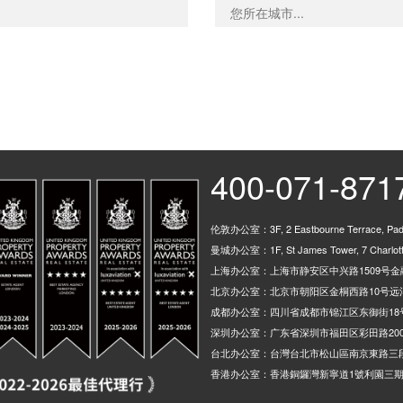
Tottenham Police Station 
Freds Car Service, 105 B
Tottenham Town Hall Sto
Stamford Road Stop Y, 1
400-071-871
史丹佛希尔, Amhurst Park, 
伦敦办公室：3F, 2 Eastbourne Terrace, Padd
曼城办公室：1F, St James Tower, 7 Charlotte
Howard Road (Stop TF), 5
上海办公室：上海市静安区中兴路1509号金融
北京办公室：北京市朝阳区金桐西路10号远洋
成都办公室：四川省成都市锦江区东御街18
Lordship Park Stop PD, 2
深圳办公室：广东省深圳市福田区彩田路200
Green Lanes Stop Pe, 3a 
台北办公室：台灣台北市松山區南京東路三段
香港办公室：香港銅鑼灣新寧道1號利園三期