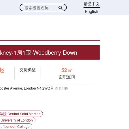
繁體中文
English
ney·1房1卫·Woodberry Down
镑起
52㎡
交房类型
面积区间
, Coster Avenue, London N4 2WQ
查看地图
ntral Saint Martins
versity of London
 London College