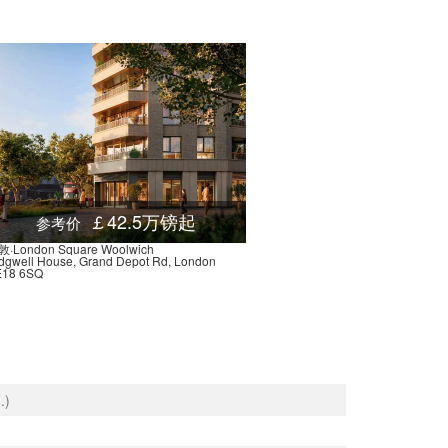
 73a Amhurst Park, 伦敦, N16 5DL, 英国
0.01米
 Green Lanes, 伦敦, N4 1, 英国
0.01米
10 Seven Sisters Road, 伦敦, N4 2LX, 英国
0.00米
 291 Green Lanes, 伦敦, N4 2TU, 英国
0.00米
 Seven Sisters Road, 伦敦, N15 6, 英国
0.01米
Harringay Sainsbury's Stop Ha, 5b Williamson Road, 伦敦, N4 1, 英国
0.01米
ad, 伦敦, N16 5, 英国
0.01米
￡42.5万镑起
参考价
Queen Elizabeths Walk Stop PF, 61a Lordship Park, 伦敦, N16 5UP, 英国
0.01米
·London Square Woolwich
dgwell House, Grand Depot Rd, London
), 9 Castleview Close, 伦敦, N4 2DJ, 英国
0.00米
E18 6SQ
, 343 Green Lanes, 伦敦, N4 1DZ, 英国
0.01米
or Road, 伦敦, N16 5BN, 英国
0.01米
379 Seven Sisters Road, 伦敦, N4 2, 英国
0.01米
Tottenham Hale Retail Park Stop O, 189 Broad Lane, 伦敦, N15 4QT, 英国
0.03米
Monument Way, 伦敦, N17 9, 英国
0.03米
e Stop Q, Broad Lane, 伦敦, N15 4, 英国
0.03米