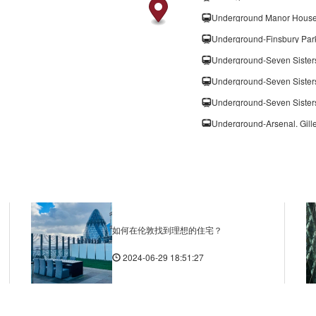
Underground Manor House
Underground-Finsbury Par
Underground-Seven Sister
Underground-Seven Sister
Underground-Seven Sister
Underground-Arsenal, Gil
Underground Turnpike La
Underground-Holloway Ro
Underground Caledonian 
Underground Wood Green,
Woodberry Grove Stop G,
如何在伦敦找到理想的住宅？
Amhurst Park Stop S, 331
2024-06-29 18:51:27
Vartry Road, 365 Seven S
Portland Rise Estate Sto