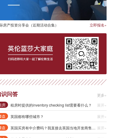
际房产投资分享会（近期活动合集）
立即报名»
知识问答
更多»
租房
租房时提供的inventory checking list需要看什么？
展开»
楼盘
英国都有哪些城市？
展开»
楼盘
英国买房有中介费吗？我直接去英国当地开发商售楼处买房会不会更便宜些？
展开»