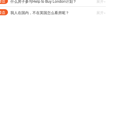
楼盘
什么房子参与Help to Buy London计划？
展开»
楼盘
我人在国内，不在英国怎么看房呢？
展开»