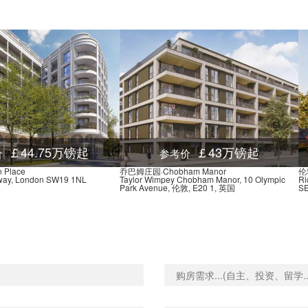
Cranwich Road (Stop Cy),
Rowley Gardens Stop HC,
Portland Rise (Stop R), 4
Gloucester Drive Stop L,
Heysham Road (Stop TV),
Lordship Road, Manor Ro
￡44.75万镑起
￡43万镑起
价
参考价
 Place
乔巴姆庄园·Chobham Manor
伦敦
way, London SW19 1NL
Taylor Wimpey Chobham Manor, 10 Olympic
Ri
Myddleton Avenue (Stop M
Park Avenue, 伦敦, E20 1, 英国
S
Endymion Road (Stop HB)
Heathland Road, 86 Man
Alexandra Grove Stop Q, 
Park View Road Stop Z, 
Fountayne Business Centr