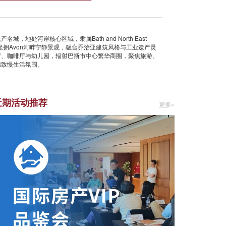
城，地处河岸核心区域，隶属Bath and North East
项目坐拥Avon河畔宁静景观，融合乔治亚建筑风格与工业遗产灵
厅、咖啡厅与幼儿园，辐射巴斯市中心繁华商圈，聚焦旅游、
精致慢生活氛围。
近期活动推荐
更多»