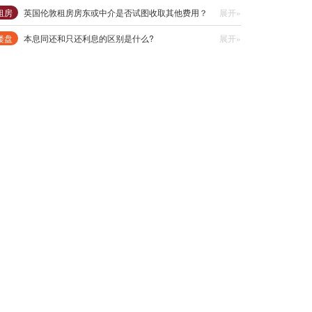
租房
英国伦敦租房房东或中介是否试图收取其他费用？
展开»
楼盘
本息同还和只还利息的区别是什么?
展开»