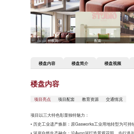
样板间
配套
楼盘内容
楼盘简介
楼盘视频
楼盘内容
项目亮点
项目配套
教育资源
交通情况
项目以三大特色彰显独特魅力：
• 历史工业遗产焕新：原Gasworks工业用地转型
• 河岸自然生态融合：沿Avon河打造景观花园、步