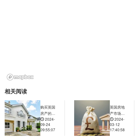
相关阅读
购买英国
英国房地
房产的交
产市场解
2024-
2024-
易流程是
析：为何
09-24
03-12
怎样的？
现在是买
09:55:07
17:40:58
复杂吗？
房的好时
机？