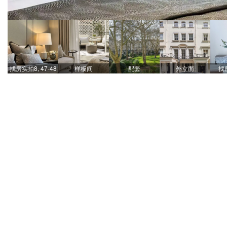
找房实拍8, 47-48
样板间
配套
外立面
找