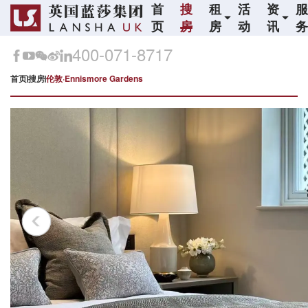
首
搜
租
活
资
页
房
房
动
讯
400-071-8717
首页
搜房
伦敦·Ennismore Gardens