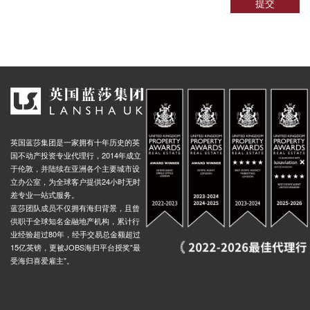
提交
top Co), King Street, 曼彻斯特, M2 4, 英国
0.01米
al Stop SP, Lower Mosley Street, 曼彻斯特, M1 5, 英国
0.01米
 Sq Stop SN, 16 Oxford Street, 曼彻斯特, M1 5AE, 英国
0.01米
l (Stop SG), 18 Princess Street, 曼彻斯特, M1 4LG, 英国
0.01米
t (Stop So), 20 Dickinson Street, 曼彻斯特, M1 4, 英国
0.01米
Stop Sr, Great Bridgewater Street, 曼彻斯特, M3 4, 英国
0.01米
 Rd Stop Wo, 41 Liverpool Road, 曼彻斯特, M3 4NQ, 英国
0.02米
英国蓝莎集团是一家拥有十年历史的英
op WP, Liverpool Road, 曼彻斯特, M3 4, 英国
0.02米
国不动产投资专业代理行，2014年成立
于伦敦，并陆续在亚洲各个主要城市设
Metrolink Deansgate Castlefield, Whitworth Street West, 曼彻斯特, M3 4, 英国
0.01米
立办公室，为全球客户提供24小时无时
差专业一站式服务。
tworth Street West, 曼彻斯特, M3 4, 英国
0.01米
蓝莎团队成员不仅拥有海归背景，且曾
 Stop B, Bridgewater Viaduct, 曼彻斯特, M3 4, 英国
0.01米
供职于全球知名金融地产机构，累计行
业经验超过80年，经手交易总金额超过
e, 4 Chester Road, 曼彻斯特, M15 4, 英国
0.02米
15亿英镑，更被JOBS海归平台授奖"最
Metrolink Deansgate Castlefield, Trafford Street, 曼彻斯特, M1 5JB, 英国
0.01米
受海归喜爱雇主"。
useum, Old Medlock Street, 曼彻斯特, M3 4, 英国
0.02米
Metrolink Deansgate Castlefield, Whitworth Street West, 曼彻斯特, M1 5, 英国
0.01米