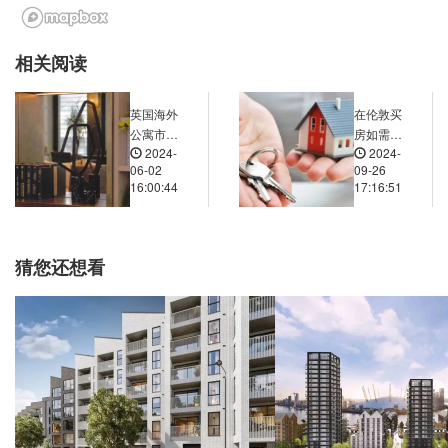
10 Gateway House, 曼彻斯特, M60 7, 英国
0.01米
 Gardens Bus Station, Major Street, 曼彻斯特, M1 3, 英国
0.00米
相关阅读
eet Police Station, Bootle Street, 曼彻斯特, M3 4, 英国
0.01米
heetham Hill Road, 曼彻斯特, M8 8, 英国
0.02米
英国海外
在伦敦买
Barton Square, 曼彻斯特, M2 7, 英国
0.01米
公寓市
房如需贷
2024-
2024-
场：短租
款，条件
Barton Square, 曼彻斯特, M2 7, 英国
0.01米
06-02
09-26
投资
和流程是
16:00:44
17:16:51
维多利亚曼彻斯特, Victoria Station Approach, 曼彻斯特, M3 1NZ, 英国
0.02米
怎样的？
Piccadilly Station-Short Stay, Station Approach, 曼彻斯特, M60 7, 英国
0.01米
71-273 Upper Brook Street, 曼彻斯特, M13 0, 英国
0.02米
猜您还想看
tockport Road, 曼彻斯特, M13 9, 英国
0.02米
3 New Bailey Street, 索尔福德, M3 5, 英国
0.02米
5 Cross Street, 曼彻斯特, M2 4JN, 英国
0.01米
bis, 96 Portland Street, 曼彻斯特, M1 4GX, 英国
0.01米
9a Piccadilly, 曼彻斯特, M1 2, 英国
0.01米
10 Gateway House, 曼彻斯特, M60 7, 英国
0.01米