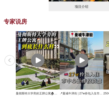
项目介绍
专家说房
曼彻斯特大学旁的王牌公寓🏠到底长什么样👀
📍曼城牛津街 | 27w拎包入住市中心王炸投资盘