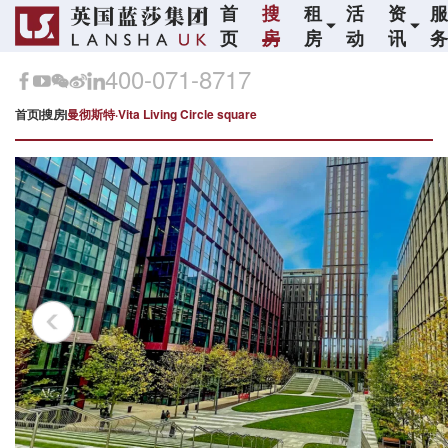
首
搜
租
活
资
页
房
房
动
讯
400-071-8717
首页
搜房
曼彻斯特·Vita Living Circle square