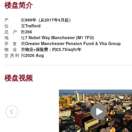
楼盘简介
产权
999年（从2017年4月起）
位置
Trafford
总户数
266
地址
7 Nobel Way Manchester (M1 7FU)
开发商
Greater Manchester Pension Fund & Vita Group
物业费
物业+保险费：约£5.75/sqft/年
交房时间
2026 Aug
楼盘视频