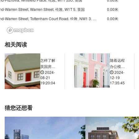
d-Warren Street, Warren Street, 伦敦, W1T 5, 英国
0.00米
Underground-Warren Street, Tottenham Court Road, 伦敦, NW1 3, 英国
0.00米
Underground-Great Portland Street, Osnaburgh Street, 伦敦, W1W 5JD, 英国
0.01米
Underground-Great Portland Street, Euston Road, 伦敦, N1C 4AP, 英国
0.01米
相关阅读
nd-Euston Square, Euston Road, 伦敦, NW1 2, 英国
0.01米
nd-Euston Square, Euston Road, 伦敦, NW1 2, 英国
0.01米
怎样了解
随着远程
Underground-Regents Park, Marylebone Road, 伦敦, NW1 5SD, 英国
0.01米
英国房产
办公模式
2024-
2024-
投资所在
的兴起，
Underground-Goodge Street, Tottenham Court Road, 伦敦, W1T 2HF, 英国
0.00米
08-21
12-19
区域的基
伦敦哪些
19:20:04
17:35:45
nd-Euston, Euston Square, 伦敦, NW1 2, 英国
0.01米
础设施建
传统商业
设规划？
区以外的
Underground-Oxford Circus, Atlantic House, Oxford Street, 伦敦, W1F 7, 英国
0.01米
区域因环
Underground-Tottenham Court Road, Oxford Street, 伦敦, W1D 1AL, 英国
0.01米
境和生活
猜您还想看
成本优势
Underground-Tottenham Court Road, Tottenham Court Road, 伦敦, W1D 1, 英国
0.01米
逐渐成为
nd-Russell Square, Bernard Street, 伦敦, WC1N 1, 英国
0.01米
置业新热
点？
Underground-Mornington Crescent, Hampstead Road, 伦敦, NW1 2, 英国
0.01米