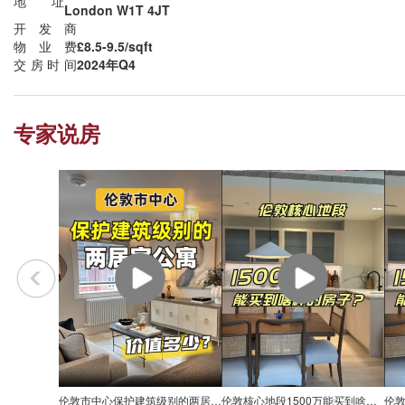
地址
London W1T 4JT
开发商
物业费
£8.5-9.5/sqft
交房时间
2024年Q4
专家说房
伦敦市中心保护建筑级别的两居室公寓价值多少？
伦敦核心地段1500万能买到啥样的房子？