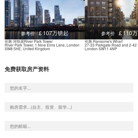
nd-Baker Street, Marylebone Road, 伦敦, NW1 5SD, 英国
0.02米
nd-Bond Street, Oxford Street, 伦敦, W1K 2NB, 英国
0.01米
nd-Baker Street, Baker Street, 伦敦, NW1 5SB, 英国
0.02米
ss St Pancras, Euston Road, 伦敦, N1C 4, 英国
0.02米
￡107万镑起
￡110
参考价
参考价
nd-Holborn, High Holborn, 伦敦, WC1V 6, 英国
0.02米
伦敦·河悦居River Park Tower
伦敦·Ransome's Wharf
River Park Tower, 1 Nine Elms Lane, London
27-33 Parkgate Road and 2-42 E
d-St James's Park, St Ermin's Hill, 伦敦, SW1H 0, 英国
0.02米
SW8 5HE, United Kingdom
London SW11 4NP
Underground-St James's Park, Ministry of Justice, Petty France, 伦敦, SW1H 9, 英国
0.02米
nd-St James's Park, Broadway, 伦敦, SW1H 0AX, 英国
0.02米
免费获取房产资料
Underground-Charing Cross, Trafalgar Square, 伦敦, WC2N 5DP, 英国
0.02米
Underground-Charing Cross, Trafalgar Square, 伦敦, WC2N 5DP, 英国
0.02米
nd-Charing Cross, Trafalgar Square, 伦敦, WC2N 5, 英国
0.02米
nd-Green Park, Piccadilly, 伦敦, W1J 0BA, 英国
0.01米
Underground-Embankment, Embankment Place, 伦敦, WC2N 6, 英国
0.02米
d-Charing Cross, Villiers Street, 伦敦, WC2N 6NQ, 英国
0.02米
nd-Charing Cross, 伦敦, WC2N 5, 英国
0.02米