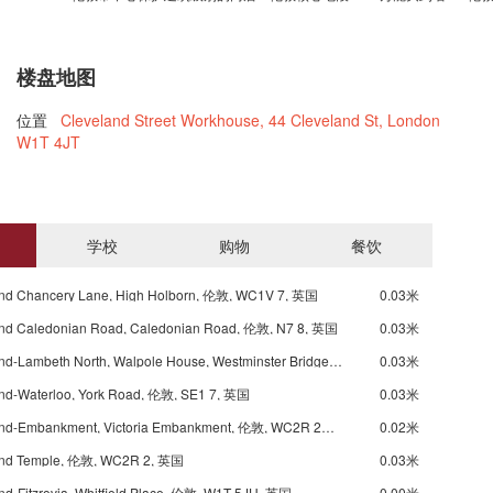
楼盘地图
位置
Cleveland Street Workhouse, 44 Cleveland St, London
W1T 4JT
学校
购物
餐饮
nd Chancery Lane, High Holborn, 伦敦, WC1V 7, 英国
0.03米
nd Caledonian Road, Caledonian Road, 伦敦, N7 8, 英国
0.03米
Underground-Lambeth North, Walpole House, Westminster Bridge Road, 伦敦, SE1 7, 英国
0.03米
nd-Waterloo, York Road, 伦敦, SE1 7, 英国
0.03米
Underground-Embankment, Victoria Embankment, 伦敦, WC2R 2PR, 英国
0.02米
nd Temple, 伦敦, WC2R 2, 英国
0.03米
d-Fitzrovia, Whitfield Place, 伦敦, W1T 5JU, 英国
0.00米