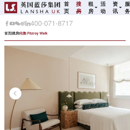
首
搜
租
活
资
页
房
房
动
讯
400-071-8717
首页
搜房
伦敦·Fitzroy Walk