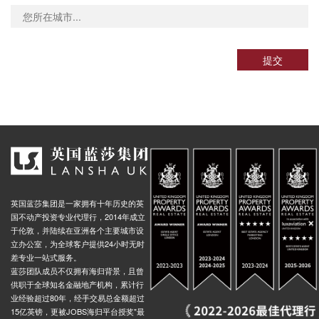
nd-Holborn, Kingsway, 伦敦, WC2B 6AF, 英国
0.02米
nd-Covent Garden, James Street, 伦敦, WC2E 8BT, 英国
0.02米
nd-Covent Garden, Long Acre, 伦敦, WC2E 9, 英国
0.02米
提交
d-Charing Cross, William IV Street, 伦敦, WC2N 4, 英国
0.02米
nd-Charing Cross, Adelaide Street, 伦敦, WC2N 4, 英国
0.02米
nd-Charing Cross, Strand, 伦敦, WC2R 0, 英国
0.02米
d-Charing Cross, Villiers Street, 伦敦, WC2N 5, 英国
0.02米
Underground-Leicester Square, Cranbourn Street, 伦敦, WC2H 7, 英国
0.01米
Underground-Leicester Square, Charing Cross Road, 伦敦, WC2H 0, 英国
0.01米
Underground-Leicester Square, Charing Cross Road, 伦敦, WC2H 0, 英国
0.01米
英国蓝莎集团是一家拥有十年历史的英
Underground-Charing Cross, Duncannon Street, 伦敦, WC2N 4, 英国
0.02米
国不动产投资专业代理行，2014年成立
于伦敦，并陆续在亚洲各个主要城市设
nd-Marble Arch, Oxford Street, 伦敦, W1C 1LU, 英国
0.02米
立办公室，为全球客户提供24小时无时
差专业一站式服务。
nd-Marble Arch, Park Lane, 伦敦, W1K 7AA, 英国
0.02米
蓝莎团队成员不仅拥有海归背景，且曾
nd-Marble Arch, Park Lane, 伦敦, W1K 7AA, 英国
0.02米
供职于全球知名金融地产机构，累计行
业经验超过80年，经手交易总金额超过
nd Marylebone, Melcombe Place, 伦敦, NW1 6, 英国
0.02米
15亿英镑，更被JOBS海归平台授奖"最