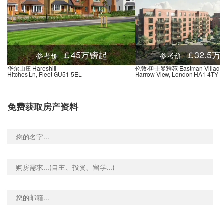
￡45万镑起
￡32.5
参考价
参考价
华尔山庄 Hareshill
伦敦·伊士曼雅苑 Eastman Villag
Hitches Ln, Fleet GU51 5EL
Harrow View, London HA1 4TY
免费获取房产资料