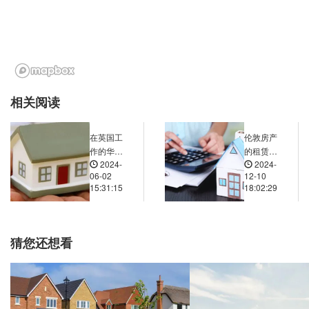
相关阅读
在英国工
伦敦房产
作的华人
的租赁市
2024-
2024-
在英国买
场对买房
06-02
12-10
房能贷款
置业有什
15:31:15
18:02:29
吗？
么影响？
猜您还想看