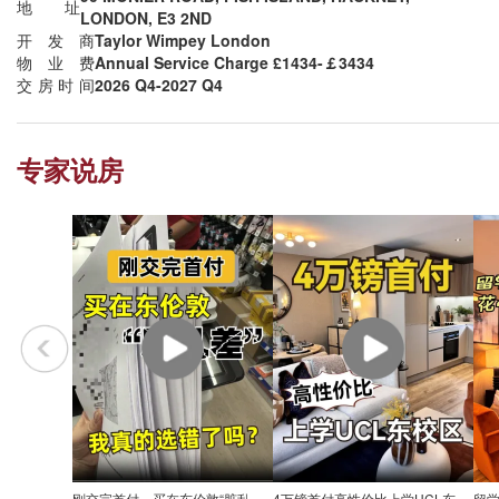
地址
LONDON, E3 2ND
开发商
Taylor Wimpey London
物业费
Annual Service Charge £1434-￡3434
交房时间
2026 Q4-2027 Q4
专家说房
刚交完首付，买在东伦敦“脏乱差”我真的选错了吗？
4万镑首付高性价比上学UCL东校区