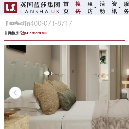
首
搜
租
活
资
页
房
房
动
讯
400-071-8717
首页
搜房
伦敦·Hertford Mill