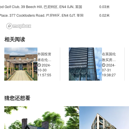
od Golf Club, 39 Beech Hill, 巴尼特区, EN4 0JN, 英国
0.03米
Place, 377 Cockfosters Road, 巴尼特区, EN4 0JT, 英国
0.02米
 Senior School, The Ridgeway, 恩菲尔德区, EN2 8, 英国
0.03米
st Close, 363 Cockfosters Road, 巴尼特区, EN4 0, 英国
0.02米
相关阅读
ge Farm, The Ridgeway, 波特斯巴, EN6 5, 英国
0.04米
尼特区, EN4 9, 英国
0.03米
外国投资
在英国伦
者在伦敦
敦买房置
2024-
2024-
购买房
业哪个区
10-30
07-31
产，所缴
域更易于
11:57:55
19:38:27
纳的房产
结识新朋
税与英国
友和融入
本地居民
社交圈？
有何不
猜您还想看
同？是否
存在额外
的税费或
特殊规
定？