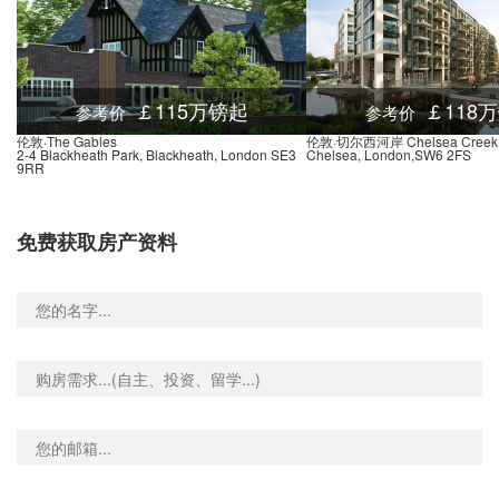
￡115万镑起
￡118
参考价
参考价
伦敦·The Gables
伦敦·切尔西河岸 Chelsea Creek
2-4 Blackheath Park, Blackheath, London SE3
Chelsea, London,SW6 2FS
9RR
免费获取房产资料