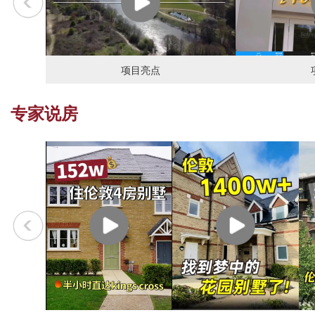
项目亮点
专家说房
Trent Park坐落在特伦公园Trent Country Park之中，以英国二级保护
建筑群，拥有413英亩（167公顷）广阔园地，融合了英国的田园情
的归属。