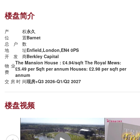
楼盘简介
产权
永久
位置
Barnet
总户数
地址
Enfield,London,EN4 0PS
开发商
Berkley Capital
The Mansion House：£4.94/sqft The Royal Mews:
物业
£5.49 per Sqft per annum Houses: £2.98 per sqft per
费
annum
位于Trenk Park里的Mansion House是曾经属于英国菲利普·沙逊爵士（Si
交房时间
现房+Q3 2026-Q1/Q2 2027
经常在这里大宴宾客，卓别林、丘吉尔、张伯伦都曾是爵士的座上客
丁。
2015 年，Trent Park正式被开发商Berkeley 收购，倾巨资精
楼盘视频
貌书写着新的篇章，建造开辟出全新的住宅区和博物馆，在伦敦市遥不可及的
流，为买家提供了一个入手英国房产的机会。更是吸引了越来越多的