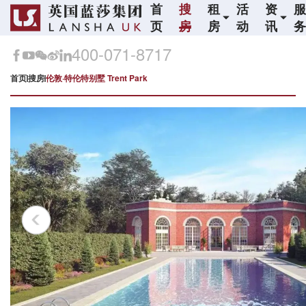
首
搜
租
活
资
页
房
房
动
讯
400-071-8717
首页
搜房
伦敦·特伦特别墅 Trent Park