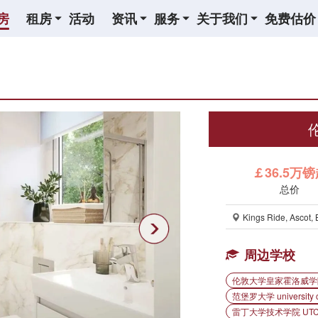
房
租房
活动
资讯
服务
关于我们
免费估价
伦
￡36.5万
总价
Kings Ride, Ascot,
周边学校
伦敦大学皇家霍洛威学院 Roya
范堡罗大学 university ce
雷丁大学技术学院 UTC 