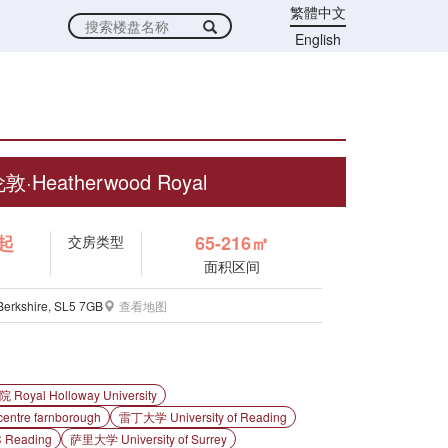
繁體中文
English
敦·Heatherwood Royal
镑起
65-216㎡
交房类型
面积区间
 Berkshire, SL5 7GB
查看地图
l Holloway University
ntre farnborough
雷丁大学 University of Reading
Reading
萨里大学 University of Surrey