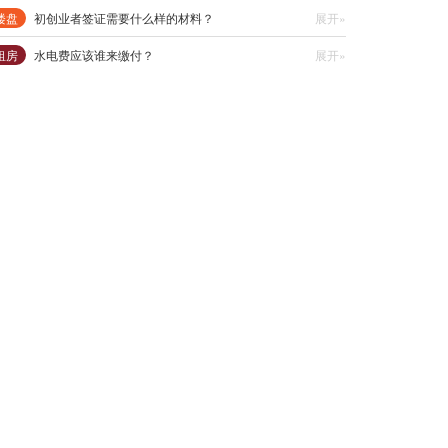
楼盘
初创业者签证需要什么样的材料？
展开»
租房
水电费应该谁来缴付？
展开»