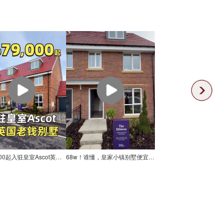
￡679,000起入驻皇室Ascot英国老钱别墅
68w！谁懂，皇家小镇别墅便宜得像大🥬