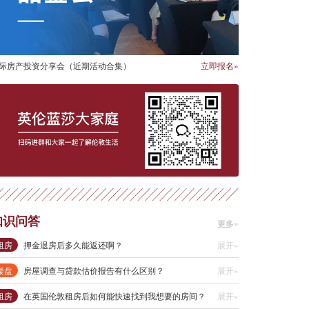
际房产投资分享会（近期活动合集）
立即报名»
知识问答
更多»
租房
押金退房后多久能返还啊？
展开»
楼盘
房屋调查与贷款估价报告有什么区别？
展开»
租房
在英国伦敦租房后如何能快速找到我想要的房间？
展开»