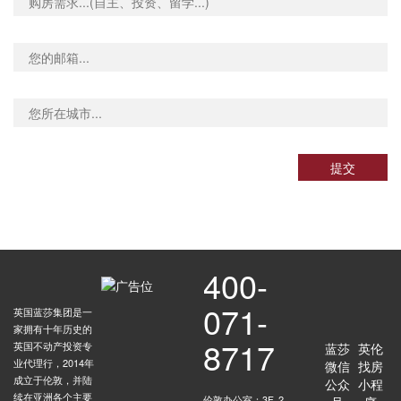
提交
400-
071-
英国蓝莎集团是一
家拥有十年历史的
8717
英国不动产投资专
蓝莎
英伦
业代理行，2014年
微信
找房
成立于伦敦，并陆
公众
小程
续在亚洲各个主要
伦敦办公室：3F, 2