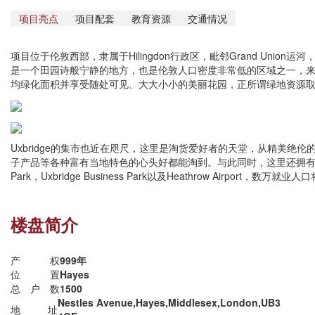
项目亮点
项目配套
教育资源
交通情况
项目位于伦敦西部，隶属于Hilingdon行政区，毗邻Grand Unio
是一个田园诗般宁静的地方，也是伦敦人口密度非常低的区域之一，
均绿化面积并享受随处可见、大大小小的美丽花园，正所谓绿地资源
Uxbridge的集市也近在咫尺，这里是淘货爱好者的天堂，从精美绝
子产品等各种富有当地特色的心头好都能淘到。与此同时，这里还拥有3大商业园
Park，Uxbridge Business Park以及Heathrow Airport，数万就
楼盘简介
产权
999年
位置
Hayes
总户数
1500
Nestles Avenue,Hayes,Middlesex,London,UB3
地址