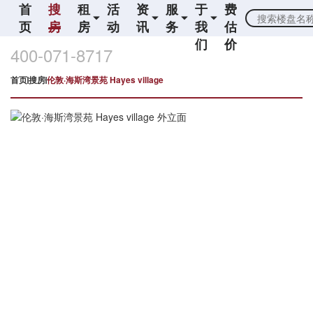
首
搜
租
活
资
服
于
费
页
房
房
动
讯
务
我
估
们
价
400-071-8717
首页
搜房
伦敦·海斯湾景苑 Hayes village