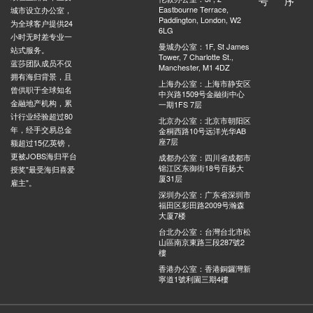
号
序
Eastbourne Terrace,
城市设立办公室，
Paddington, London, W2
为全球客户提供24
6LG
小时无时差专业一
曼城办公室：1F, St James
站式服务。
Tower, 7 Charlotte St.,
蓝莎团队成员不仅
Manchester, M1 4DZ
拥有海归背景，且
上海办公室：上海市静安区
曾供职于全球知名
中兴路1509号金融街中心
金融地产机构，累
一期1FS 7层
计行业经验超过80
北京办公室：北京市朝阳区
年，经手交易总金
金桐西路10号远洋光华AB
座7层
额超过15亿英镑，
更被JOBS海归平台
成都办公室：四川省成都市
锦江区东御街18号百扬大
授奖"最受海归喜爱
厦31层
雇主"。
深圳办公室：广东省深圳市
福田区彩田路2009号瀚森
大厦7楼
台北办公室：台灣台北市松
山區南京東路三段287號2
樓
香港办公室：香港銅鑼灣新
寧道1號利園三期4樓