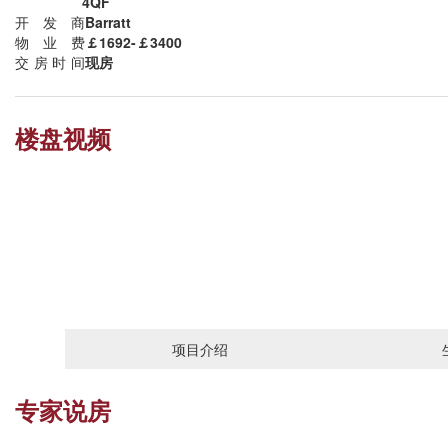
4QF
开发商
Barratt
物业费
￡1692-￡3400
交房时间
现房
楼盘视频
项目介绍
专家说房