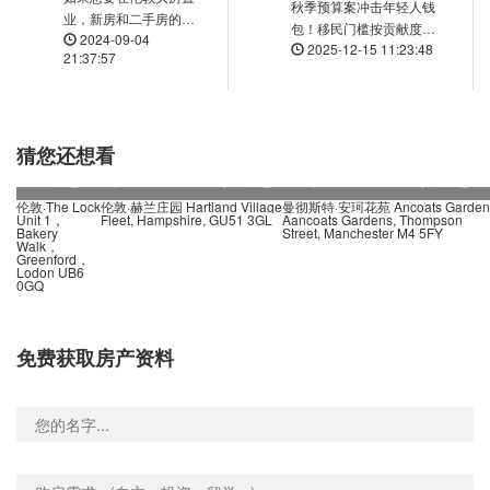
ner Stop K, Station Road, 海斯, UB3 4, 英国
0.01米
秋季预算案冲击年轻人钱
业，新房和二手房的优
包！移民门槛按贡献度重
n Road Stop G, 19 North Hyde Road, 海斯, UB3 4NJ, 英国
0.01米
2024-09-04
势分别是什么？
2025-12-15 11:23:48
构，ETA签证强制落地，
21:37:57
n Stop P, 1 Station Road, 海斯, UB3 4BD, 英国
0.01米
查尔斯国王病情加重引皇
参考价
室暗涌……
 Road Stop Q, 70 Clayton Road, 海斯, UB3 1BA, 英国
0.01米
￡36万
een Stop SP, Botwell Lane, 海斯, UB3 2AB, 英国
0.01米
猜您还想看
 Road (Stop P), 176 Station Road, 海斯, UB3 4, 英国
0.01米
镑起
￡28万镑起
￡25万镑起
参考价
参考价
Gardens Stop SX, 海斯, UB3 3, 英国
0.01米
伦敦·The Lock
伦敦·赫兰庄园 Hartland Village
曼彻斯特·安珂花苑 Ancoats Garden
Unit 1，
Fleet, Hampshire, GU51 3GL
Aancoats Gardens, Thompson
Bakery
Street, Manchester M4 5FY
dge Tesco Stop BW, Hayes Road, 绍索尔, UB2 5, 英国
0.01米
Walk，
Greenford，
e Road Stop Z, 8 North Hyde Road, 海斯, UB3 4ND, 英国
0.01米
Lodon UB6
0GQ
Avenue, 1 Crowland Avenue, 海斯, UB3 4JN, 英国
0.01米
oad (Stop U), Station Road, 海斯, UB3 4, 英国
0.01米
免费获取房产资料
d Tesco Stop BS, Hayes Road, 绍索尔, UB2 5, 英国
0.01米
(Stop SW), 7 Coldharbour Lane, 海斯, UB3 3EA, 英国
0.01米
Stop W, 121 Coldharbour Lane, 海斯, UB3 3EG, 英国
0.01米