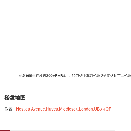
伦敦999年产权房300wRMB拿下0房产税?
30万镑上车西伦敦 2站直达帕丁顿3站即达邦德街
伦敦
楼盘地图
位置
Nestles Avenue,Hayes,Middlesex,London,UB3 4QF