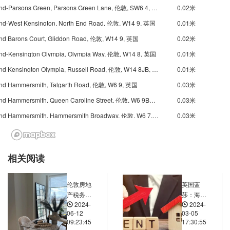
Underground-Parsons Green, Parsons Green Lane, 伦敦, SW6 4, 英国
0.02米
nd-West Kensington, North End Road, 伦敦, W14 9, 英国
0.01米
nd Barons Court, Gliddon Road, 伦敦, W14 9, 英国
0.02米
nd-Kensington Olympia, Olympia Way, 伦敦, W14 8, 英国
0.01米
Underground Kensington Olympia, Russell Road, 伦敦, W14 8JB, 英国
0.01米
nd Hammersmith, Talgarth Road, 伦敦, W6 9, 英国
0.03米
Underground Hammersmith, Queen Caroline Street, 伦敦, W6 9BW, 英国
0.03米
Underground Hammersmith, Hammersmith Broadway, 伦敦, W6 7, 英国
0.03米
nd Hammersmith, Beadon Road, 伦敦, W6 0, 英国
0.03米
nd Edgware Road, Edgware Road, 伦敦, W2 1, 英国
0.03米
相关阅读
nd Wood Lane, Wood Lane, 伦敦, W12 7, 英国
0.03米
nd White City, Wood Lane, 伦敦, W12 7, 英国
0.03米
伦敦房地
英国蓝
Underground Shepherd's Bush Market, Uxbridge Road, 伦敦, W12 7, 英国
0.03米
产税务指
莎：海外
2024-
2024-
南：购房
置业者的
nd Latimer Road, Bramley Road, 伦敦, W10 6, 英国
0.02米
06-12
03-05
者需了解
首选品牌
09:23:45
17:30:55
nd Shepherd's Bush, Ariel Way, 伦敦, W12 8, 英国
0.02米
的税费与