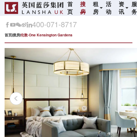
首
搜
租
活
资
页
房
房
动
讯
400-071-8717
首页
搜房
伦敦·One Kensington Gardens