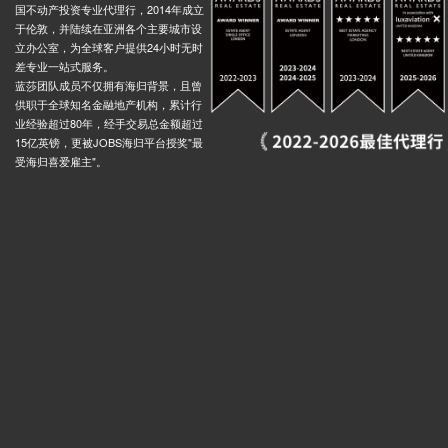
国不动产投资专业代理行，2014年成立
Church Street Market Lisson Grove Stop, 147 Lisson Grove, 伦敦, NW8 8EB, 英国
0.04米
于伦敦，并陆续在亚洲各个主要城市设
立办公室，为全球客户提供24小时无时
idge Stop T, Bishops Bridge Road, 伦敦, W2 6, 英国
0.03米
差专业一站式服务。
tern Railway, South Wharf Road, 伦敦, W2 1HQ, 英国
0.03米
蓝莎团队成员不仅拥有海归背景，且曾
供职于全球知名金融地产机构，累计行
Bishops Bridge Road Little Venice Stop R, Harrow Road, 伦敦, W2 1, 英国
0.03米
业经验超过80年，经手交易总金额超过
treet (Stop LH), Lisson Grove, 伦敦, NW8 8HZ, 英国
0.04米
15亿英镑，更被JOBS海归平台授奖"最
受海归喜爱雇主"。
ops Bridge Road, 伦敦, W2 6AA, 英国
0.03米
Bishops Bridge Paddington Station Stop J, Bishops Bridge Road, 伦敦, W2 6, 英国
0.03米
n, Eastbourne Terrace, 伦敦, W2 6LA, 英国
0.03米
Fordingley Road Stop MS, 120a Fernhead Road, 伦敦, W9 3EN, 英国
0.03米
Shirland Road Fernhead Road Stop MQ, 252 Fernhead Road, 伦敦, W9 3, 英国
0.03米
rescent Stop Mo, 229 Shirland Road, 伦敦, W9 3JW, 英国
0.03米
Chippenham Gardens Stop Mu, 215 Kilburn Park Road, 伦敦, NW6 5LG, 英国
0.03米
Shirland Road (Stop MD), 233 Kilburn Park Road, 伦敦, NW6 5LG, 英国
0.03米
 Bus Station, Wood Lane, 伦敦, W12 7, 英国
0.03米
Ariel Way White City Bus Stn Stop WD, 75 Wood Lane, 伦敦, W12 7FB, 英国
0.03米