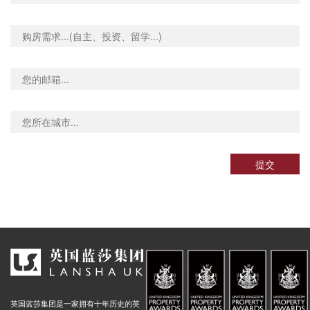
Hammersmith Broadway (Stop M), Fulham Palace Road, 伦敦, W6 9, 英国
0.03米
Greyhound Road Barons Court Stop HB, 160 Fulham Palace Road, 伦敦, W6 9, 英国
0.03米
Hammersmith Bridge Road Stop S, Hammersmith Bridge Road, 伦敦, W6 9, 英国
0.03米
Kings Mall Shopping Centre Stop U, 35 King Street, 伦敦, W6 0QB, 英国
0.03米
treet Stop HC, 7 Bothwell Street, 伦敦, W6 8DY, 英国
0.03米
d Stop Hl, 288 Fulham Palace Road, 伦敦, SW6 6HP, 英国
0.03米
ourt Stop G, 158 Hammersmith Road, 伦敦, W6 7JP, 英国
0.02米
ss Stop He, 359 Lillie Road, 伦敦, SW6 7PA, 英国
0.02米
提交
Paddington Green Police Station Stop Ew, Harbet Road, 伦敦, W2 1, 英国
0.03米
Church Street Market Stop Eb, 408 Edgware Road, 伦敦, W2 1ED, 英国
0.03米
Street Stop B, Harrow Road, 伦敦, W2 1, 英国
0.03米
Edgware Road Praed Street (Stop Ed), 236 Edgware Road, 伦敦, W2 1DW, 英国
0.04米
n Street Stop Ea, Edgware Road, 伦敦, NW8 8, 英国
0.03米
ospital Stop P, 93 Praed Street, 伦敦, W2 1NT, 英国
0.03米
rdens (Stop es), Sussex Gardens, 伦敦, W2 1, 英国
英国蓝莎集团是一家拥有十年历史的英
0.03米