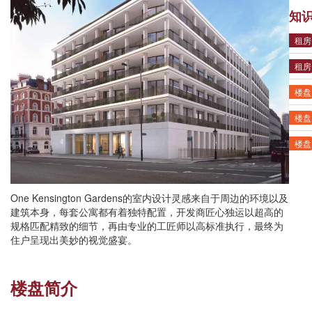
知
租房
租房
楼盘
楼盘
楼盘
One Kensington Gardens的室内设计灵感来自于周边的环境以及
建筑本身，每套公寓都有着独特配置，开发商匠心独运以超高的
规格匹配精致的细节，再由专业的工匠师以高标准执行，最终为
住户呈现出美妙的视觉盛宴。
楼盘简介