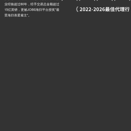
业经验超过80年，经手交易总金额超过
ad, 90 Vivian Avenue, 伦敦, NW4 3EJ, 英国
0.01米
15亿英镑，更被JOBS海归平台授奖"最
Brent Cross Shopping Centre, Prince Charles Drive, 伦敦, NW4 3FP, 英国
0.03米
受海归喜爱雇主"。
ular Road Brent Cross Stop H, 伦敦, NW4 3, 英国
0.03米
rles Drive Stop F, Prince Charles Drive, 伦敦, NW4 3, 英国
0.03米
en Stop Y, 27 Queens Road, 伦敦, NW4 2HG, 英国
0.02米
Brent Cross Centre North Circular Road Stop J2, North Circular Road, 伦敦, NW4 3, 英国
0.03米
r Memorial Stop J, Watford Way, 伦敦, NW4 3, 英国
0.01米
 Avenue Stop K, Station Road, 伦敦, NW4 3, 英国
0.01米
s Tesco Stop T, Tilling Road, 伦敦, NW2 1, 英国
0.03米
Road Brent Cross Stop U, Tilling Road, 伦敦, NW2 1, 英国
0.03米
ughs Stop N, Burroughs Gardens, 伦敦, NW4 4, 英国
0.01米
Heathfield Gardens Stop X, 76 North Circular Road, 伦敦, NW11 9LJ, 英国
0.03米
 Road Stop M, Etheridge Road, 伦敦, NW2 1, 英国
0.03米
Brent Street Green Lane Stop L, 30a Brent Street, 伦敦, NW4 2ET, 英国
0.03米
s School Stop M, Watford Way, 伦敦, NW4 4, 英国
0.01米