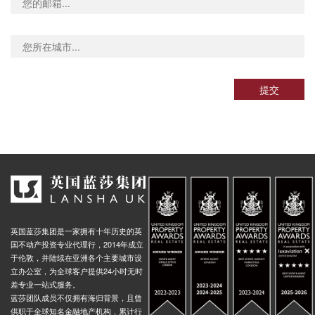
e Lane, 11 The Ridgeway, 伦敦, NW7 1RJ, 英国
0.03米
ports Centre, 42 Pursley Road, 伦敦, NW7 2BS, 英国
0.02米
Pentavia Retail Park Stop QZ, Watford Way (Barnet By-Pass), 伦敦, NW7 2, 英国
0.01米
d Stop CW, 58 Annesley Avenue, 伦敦, NW9 5DY, 英国
0.02米
提交
 Lane the Hyde, 伦敦, NW9 6, 英国
0.02米
Stonecrop Close Stop Cv, 20 Colindale Avenue, 伦敦, NW9 5DR, 英国
0.02米
oad Stop Ct, 4 Annesley Avenue, 伦敦, NW9 5DY, 英国
0.02米
 Avenue Stop Ce, 11 Edgware Road, 伦敦, HA8 5HX, 英国
0.02米
 Lane Stop CF, 20 Edgware Road, 伦敦, NW9 6, 英国
0.01米
Avenue Stop CS, 378 Edgware Road, 伦敦, NW9 0FJ, 英国
0.02米
way Stop CN, 伦敦, NW9 5, 英国
0.02米
英国蓝莎集团是一家拥有十年历史的英
Cross (Stop BB), 6 Forty Lane, 温布利, HA9 9EB, 英国
0.04米
国不动产投资专业代理行，2014年成立
于伦敦，并陆续在亚洲各个主要城市设
Gardens, 204 Hendon Way, 伦敦, NW4 3NE, 英国
0.02米
立办公室，为全球客户提供24小时无时
差专业一站式服务。
ad Stop S, 381 Hendon Way, 伦敦, NW4 3, 英国
0.02米
蓝莎团队成员不仅拥有海归背景，且曾
Road Stop E, Spalding Road, 伦敦, NW4 3, 英国
0.03米
供职于全球知名金融地产机构，累计行