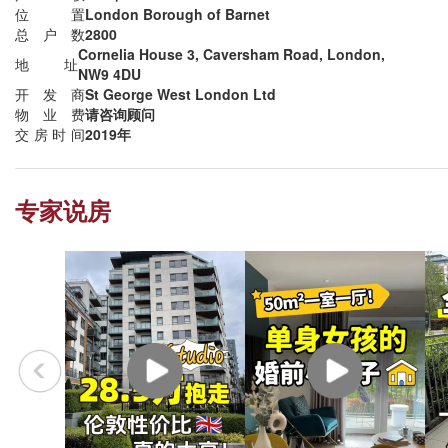
位置
London Borough of Barnet
总户数
2800
Cornelia House 3, Caversham Road, London,
地址
NW9 4DU
开发商
St George West London Ltd
物业费
请咨询顾问
交房时间
2019年
专家说房