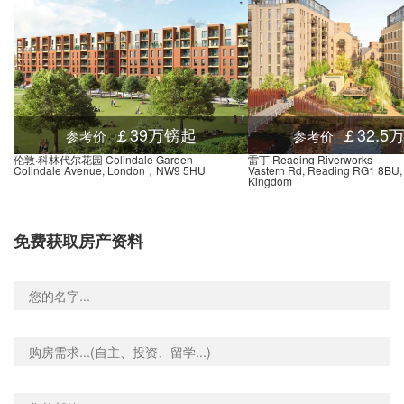
k Road, 137 Colindeep Lane, 伦敦, NW9 6DD, 英国
0.01米
 390 Watford Way, 伦敦, NW4 4XE, 英国
0.01米
d Stop QK, Corner Mead, 伦敦, NW9 5, 英国
0.01米
Five Ways Corner Copthall Sports Centre, Watford Way (Barnet By-Pass), 伦敦, NW7 2, 英国
0.01米
dens Hendon, 10 Colindeep Lane, 伦敦, NW4 4SG, 英国
0.01米
￡39万镑起
￡32.5
参考价
参考价
University (Stop Q), The Burroughs, 伦敦, NW4 4, 英国
0.01米
伦敦·科林代尔花园 Colindale Garden
雷丁·Reading Riverworks
Colindale Avenue, London，NW9 5HU
Vastern Rd, Reading RG1 8BU,
Tithe Walk (Stop Qy), Watford Way (Barnet By-Pass), 伦敦, NW7 2QB, 英国
0.01米
Kingdom
 Lane Hendon Stop W, Watford Way, 伦敦, NW4 4, 英国
0.01米
ne, 85 Bittacy Hill, 伦敦, NW7 1, 英国
0.03米
免费获取房产资料
, Inglis Way, 伦敦, NW7 1, 英国
0.03米
ll, 8 Engel Park, 伦敦, NW7 2, 英国
0.03米
rdens Mill Hill, 52 Engel Park, 伦敦, NW7 2HP, 英国
0.03米
se, 88 Bittacy Rise, 伦敦, NW7 2HG, 英国
0.03米
k, 1a The Ridgeway, 伦敦, NW7 1, 英国
0.03米
Gardens, Pursley Road, 伦敦, NW7 2, 英国
0.02米