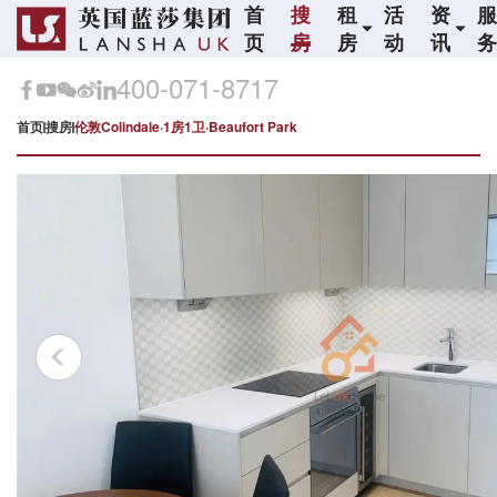
首
搜
租
活
资
页
房
房
动
讯
400-071-8717
首页
搜房
伦敦Colindale·1房1卫·Beaufort Park