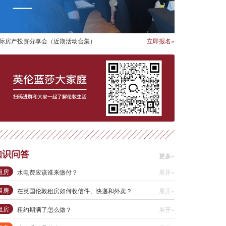
际房产投资分享会（近期活动合集）
立即报名»
知识问答
更多»
租房
水电费应该谁来缴付？
展开»
租房
在英国伦敦租房如何收信件、快递和外卖？
展开»
租房
租约期满了怎么做？
展开»