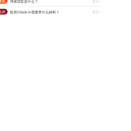
楼盘
净值贷款是什么？
展开»
租房
租房Check-in需要带什么材料？
展开»