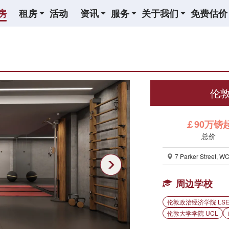
房
租房
活动
资讯
服务
关于我们
免费估价
伦敦
￡90万镑
总价
7 Parker Street, W
周边学校
伦敦政治经济学院 LS
伦敦大学学院 UCL