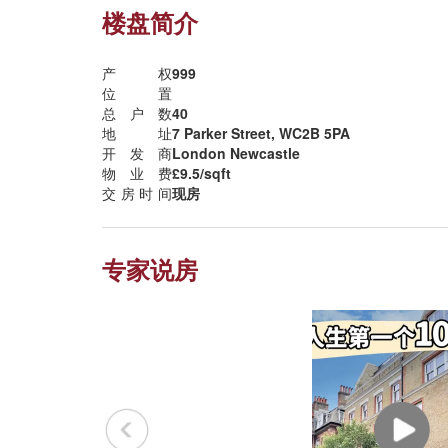
楼盘简介
产权
999
位置
总户数
40
地址
7 Parker Street, WC2B 5PA
开发商
London Newcastle
物业费
£9.5/sqft
交房时间
现房
专家说房