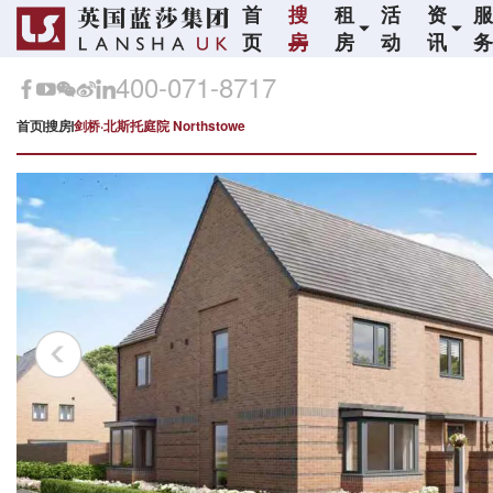
首
搜
租
活
资
页
房
房
动
讯
400-071-8717
首页
搜房
剑桥·北斯托庭院 Northstowe