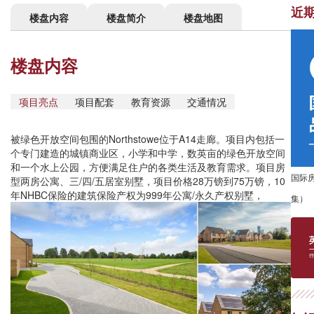
近
楼盘内容
楼盘简介
楼盘地图
楼盘内容
项目亮点
项目配套
教育资源
交通情况
被绿色开放空间包围的Northstowe位于A14走廊。项目内包括一
个专门建造的城镇商业区，小学和中学，数英亩的绿色开放空间
和一个水上公园，方便满足住户的各类生活及教育需求。项目房
国际
型两房公寓、三/四/五居室别墅，项目价格28万镑到75万镑，10
年NHBC保险的建筑保险产权为999年公寓/永久产权别墅，
集）