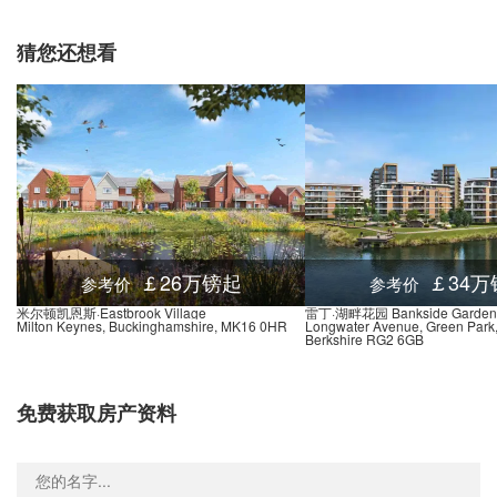
续！年轻
人正在进
猜您还想看
军伦敦超
级豪宅租
赁市场，
英企裁员
潮隐现...
￡26万镑起
￡34万
参考价
参考价
米尔顿凯恩斯·Eastbrook Village
雷丁·湖畔花园 Bankside Garden
Milton Keynes, Buckinghamshire, MK16 0HR
Longwater Avenue, Green Park
Berkshire RG2 6GB
免费获取房产资料