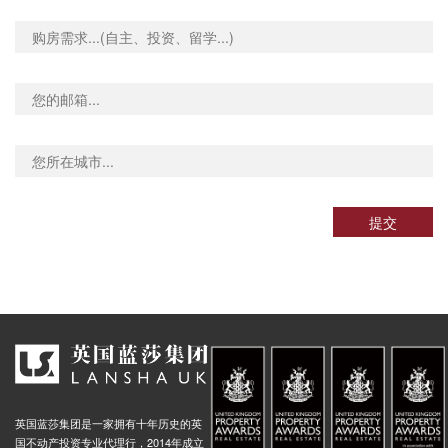
影片中的书店源于布伦海姆路的诺丁山书店(Notting Hill Bookshop)，
Hammersmith Town Hall (Stop Wa), 173 King Street, 伦敦, W6 9JT, 英国
0.04米
今已成为著名地标的蓝门则位于Westbourne Park路280号。虽然电影
中的书店已经不复存在，但是关于诺丁山童话般的爱情故事却成为无
d, 58 Glenthorne Road, 伦敦, W6 0, 英国
0.03米
人的幻想和期望。
ourt Stop G, 158 Hammersmith Road, 伦敦, W6 7JP, 英国
0.03米
电影《帕丁顿熊》和《帕丁顿熊2》中的场景是在波多贝罗路上拍摄
ad Stop C, 186 King Street, 伦敦, W6 0RA, 英国
0.04米
的，格鲁伯(Gruber&apos;s)先生的商店则由爱丽丝古董店
(Alice&apos;s)装扮而成。
 Street, 103 Glenthorne Road, 伦敦, W6 0LJ, 英国
0.04米
Cumberland Business Park (Stop F), 73 Scrubs Lane, 伦敦, NW10 6QU, 英国
0.03米
d (Stop M), Scrubs Lane, 伦敦, NW10 6QU, 英国
0.03米
提交
Harrow Road College Park (Stop L), 15 Scrubs Lane, 伦敦, NW10 6AA, 英国
0.03米
ne (Stop S), 859 Harrow Road, 伦敦, NW10 5NH, 英国
0.03米
rs, 777 Harrow Road, 伦敦, NW10 5PA, 英国
0.03米
y Road (Stop R), 797 Harrow Road, 伦敦, NW10 5PA, 英国
0.03米
ad (Stop U), 1052 Harrow Road, 伦敦, NW10 5NL, 英国
0.02米
dge, Scrubs Lane, 伦敦, NW10 6, 英国
0.02米
St Mary's Cemetery (Stop KV), 673 Harrow Road, 伦敦, NW10 5NU, 英国
0.02米
英国蓝莎集团是一家拥有十年历史的英
All Souls Avenue Kensal Green (Stop Y), 1 All Souls Avenue, 伦敦, NW10 5AL, 英国
0.03米
国不动产投资专业代理行，2014年成立