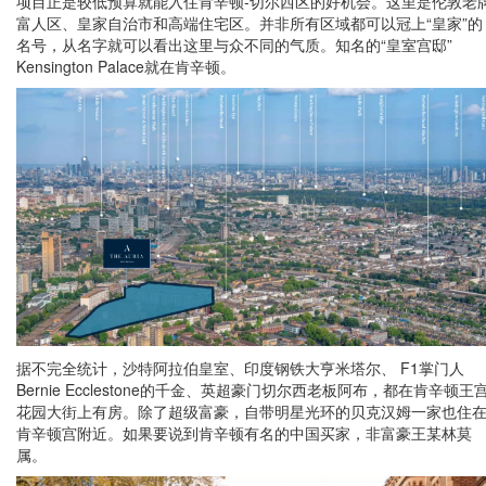
项目正是较低预算就能入住肯辛顿-切尔西区的好机会。这里是伦敦老
富人区、皇家自治市和高端住宅区。并非所有区域都可以冠上“皇家”的
名号，从名字就可以看出这里与众不同的气质。知名的“皇室宫邸”
Kensington Palace就在肯辛顿。
据不完全统计，沙特阿拉伯皇室、印度钢铁大亨米塔尔、 F1掌门人
Bernie Ecclestone的千金、英超豪门切尔西老板阿布，都在肯辛顿王
花园大街上有房。除了超级富豪，自带明星光环的贝克汉姆一家也住
肯辛顿宫附近。如果要说到肯辛顿有名的中国买家，非富豪王某林莫
属。