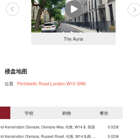
The Auria
楼盘地图
位置
Portobello Road,London,W10 5NN
学校
购物
餐饮
诺丁山位于伦敦西部，颇具波希米亚风格，这里流露出的不仅仅是伦
的华丽，更是丰富的文化内涵。诺丁山有着一排排整齐干净的维多利
nd-Kensington Olympia, Olympia Way, 伦敦, W14 8, 英国
0.02米
时期房子，矗立于道路的两旁，彩色的房子特别夺人眼球，使得诺丁
Underground Kensington Olympia, Russell Road, 伦敦, W14 8JB, 英国
0.02米
在伦敦有着尤为独特的风格。著名的诺丁山狂欢节（Notting Hill