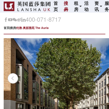
首
搜
租
活
资
页
房
房
动
讯
400-071-8717
首页
搜房
伦敦·奥丽雅苑 The Auria