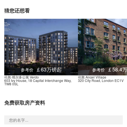
否完善？
nd-Holland Park, Holland Park Avenue, 伦敦, W11 3, 英国
0.01米
猜您还想看
d-Notting Hill Gate, Notting Hill Gate, 伦敦, W11 3, 英国
0.02米
多年以来，诺丁山在电影中留下了难以抹掉的永恒形象。漂亮的花园
场，标志性的糖果色建筑，乡村式的环境，堪称影视剧拍摄的完美外
Underground Ravenscourt Park, Ravenscourt Place, 伦敦, W6 0, 英国
0.04米
地，同时它也是伦敦知名、受欢迎的居住区之一。
Underground-Westbourne Park, Great Western Road, 伦敦, W11 1, 英国
0.01米
Underground-Maida Vale, Marble House, Elgin Avenue, 伦敦, W9 1, 英国
0.03米
nd-Warwick Avenue, Warwick Avenue, 伦敦, W9 2, 英国
0.03米
nd-Warwick Avenue, Warwick Avenue, 伦敦, W9 2, 英国
0.03米
d-Royal Oak, Lord Hills Bridge, 伦敦, W2 6, 英国
0.02米
￡63万镑起
￡58.4
参考价
参考价
nd Kilburn Park, Cambridge Avenue, 伦敦, NW6 5, 英国
0.02米
伦敦·维尔多公寓 Verdo
伦敦·Angel Village
603 Ivy House, 18 Capital Interchange Way,
320 City Road, London EC1V
nd-Bayswater, Queensway, 伦敦, W2 4, 英国
0.02米
TW8 0SL
nd-Queensway, Queensway, 伦敦, W2 4, 英国
0.03米
nd-West Hampstead, West End Lane, 伦敦, NW6 2, 英国
0.03米
免费获取房产资料
nd Queens Park, Salusbury Road, 伦敦, NW6 5, 英国
0.01米
Hammersmith Bridge Road Stop S, Hammersmith Bridge Road, 伦敦, W6 9, 英国
0.03米
Kings Mall Shopping Centre Stop U, 35 King Street, 伦敦, W6 0QB, 英国
0.03米