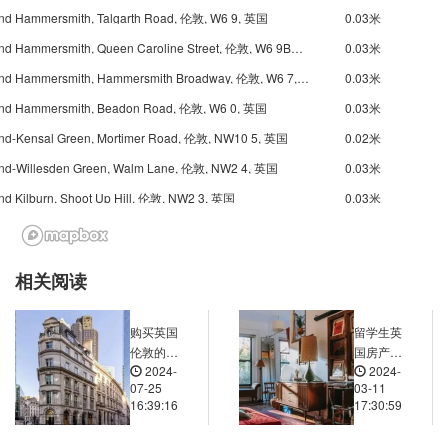
Carnival）起源于1964年，于每年8月底的最后一个周末在英国伦敦西
nd Hammersmith, Talgarth Road, 伦敦, W6 9, 英国
0.03米
区诺丁山举行。诺丁山狂欢节是欧洲规模宏大的街头文化艺术节之一
Underground Hammersmith, Queen Caroline Street, 伦敦, W6 9BW, 英国
0.03米
仅次于巴西的里约热内卢狂欢节，以非洲和加勒比地区文化为主题，
英国多元文化的象征。
Underground Hammersmith, Hammersmith Broadway, 伦敦, W6 7, 英国
0.03米
3.波多贝罗路
nd Hammersmith, Beadon Road, 伦敦, W6 0, 英国
0.03米
波多贝罗路市集是诺丁山知名的集市，集市分布在Portobello Road（
nd-Kensal Green, Mortimer Road, 伦敦, NW10 5, 英国
0.02米
多贝罗路）上。诺丁山这边住的大多数都是伦敦的中产阶级，因此波
nd-Willesden Green, Walm Lane, 伦敦, NW2 4, 英国
0.03米
贝罗路市集便少了点平民的嬉皮味道，多了些上流社会的芬芳。
d Kilburn, Shoot Up Hill, 伦敦, NW2 3, 英国
0.03米
nd Wood Lane, Wood Lane, 伦敦, W12 7, 英国
0.02米
nd White City, Wood Lane, 伦敦, W12 7, 英国
0.02米
相关阅读
Underground Shepherd's Bush Market, Uxbridge Road, 伦敦, W12 7, 英国
0.02米
nd Latimer Road, Bramley Road, 伦敦, W10 6, 英国
0.01米
购买英国
留学生英
nd Shepherd's Bush, Ariel Way, 伦敦, W12 8, 英国
0.02米
伦敦的房
国房产投
2024-
2024-
产，如何
资攻略：
nd Goldhawk Road, Goldhawk Road, 伦敦, W12 8, 英国
0.03米
07-25
03-11
考察周边
从选址到
16:39:16
17:30:59
nd Goldhawk Road, Wells Road, 伦敦, W12 8, 英国
0.03米
的商业配
收益全解
套设施是
析
nd-Ladbroke Grove, Ladbroke Grove, 伦敦, W10 5, 英国
0.00米