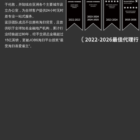
于伦敦，并陆续在亚洲各个主要城市设
oad (Stop W), 57 Wrottesley Road, 伦敦, NW10 5UL, 英国
0.03米
立办公室，为全球客户提供24小时无时
差专业一站式服务。
ortimer Road, 伦敦, NW10 5, 英国
0.02米
蓝莎团队成员不仅拥有海归背景，且曾
Mitre Way Wormwood Scrubs (Stop H), 148 Scrubs Lane, 伦敦, W10 6, 英国
0.02米
供职于全球知名金融地产机构，累计行
业经验超过80年，经手交易总金额超过
dens, 67 Doyle Gardens, 伦敦, NW10 3DB, 英国
0.03米
15亿英镑，更被JOBS海归平台授奖"最
ose (Stop C), Carlton Vale, 伦敦, NW6 5, 英国
0.02米
受海归喜爱雇主"。
Road Stop MW, Carlton Vale, 伦敦, NW6 5, 英国
0.02米
Road Stop G, 245 Carlton Vale, 伦敦, NW6 5DB, 英国
0.01米
le West Kilburn Stop F, Fernhead Road, 伦敦, W9 3, 英国
0.01米
Cambridge Road Carlton Vale Stop Ma, Carlton Vale, 伦敦, NW6 5, 英国
0.02米
, Salusbury Road, 伦敦, NW6 5, 英国
0.01米
 Road, 68 Brondesbury Road, 伦敦, NW6 6BS, 英国
0.02米
 Road Stop D, 50 Claremont Road, 伦敦, W9 3DZ, 英国
0.01米
Hansel Road (Stop MV), 109 Kilburn Park Road, 伦敦, NW6 5LB, 英国
0.02米
Fordingley Road Stop MS, 120a Fernhead Road, 伦敦, W9 3EN, 英国
0.01米
Cambridge Road Stop MC, 133 Kilburn Park Road, 伦敦, NW6 5LD, 英国
0.02米