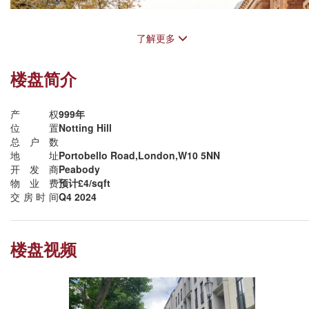
了解更多
楼盘简介
产权
999年
位置
Notting Hill
总户数
地址
Portobello Road,London,W10 5NN
开发商
Peabody
物业费
预计£4/sqft
2.该区也是所有父母都关注的超强教育学区，数据显示，该区59%的小
交房时间
Q4 2024
学被英国官方Ofsted评为Outstanding卓越，高于伦敦平均水平的
27%。
浪漫诺丁山——伦敦最知名、受欢迎的居住区之一
楼盘视频
历史上，诺丁山便是个浪漫的地方。相传在18世纪维多利亚时代，伦
的王公贵族与公子们，便在诺丁山一带私筑爱巢。事过境迁，那些爱
故事早已淹没在历史的沉积之中，但诺丁山依然是一个让人流连忘返
去处。