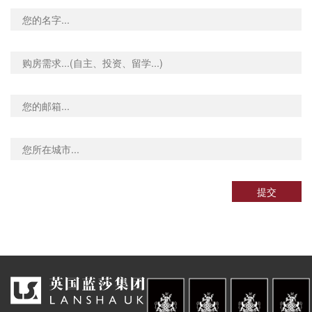
nd-Marble Arch, Park Lane, 伦敦, W1K 7AA, 英国
0.02米
nd-Marble Arch, Park Lane, 伦敦, W1K 7AA, 英国
0.02米
nd Edgware Road, Edgware Road, 伦敦, W2 1, 英国
0.03米
nd-Clapham North, Bedford Road, 伦敦, SW4 6, 英国
0.03米
nd-Stockwell, Clapham Road, 伦敦, SW9 0HS, 英国
0.03米
nd Nine Elms, Wandsworth Road, 伦敦, SW8 2, 英国
0.03米
nd Hyde Park Corner, Knightsbridge, 伦敦, SW1X 7, 英国
0.01米
nd Paddington, Praed Street, 伦敦, W2 1RH, 英国
0.03米
nd-Paddington, Praed Street, 伦敦, W2 1PG, 英国
0.03米
提交
nd-Lancaster Gate, Bayswater Road, 伦敦, W2 2, 英国
0.03米
Underground Hyde Park Corner, Hyde Park Corner, 伦敦, W1J 7, 英国
0.01米
nd Hyde Park Corner, Knightsbridge, 伦敦, W1J 7, 英国
0.01米
nd Hyde Park Corner, Knightsbridge, 伦敦, SW1X 7, 英国
0.01米
nd Knightsbridge, Knightsbridge, 伦敦, SW3 1, 英国
0.01米
ary Stop U, 9a South Lambeth Road, 伦敦, SW8 1QT, 英国
0.03米