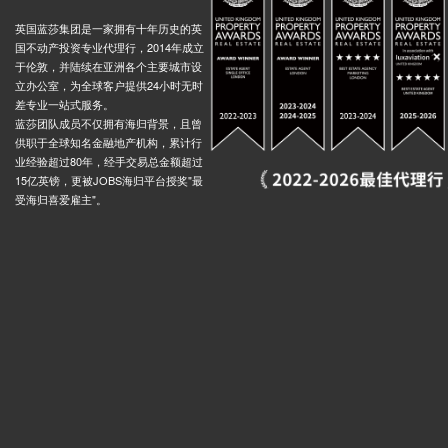
ad Stop L, 62 Wandsworth Road, 伦敦, SW8 2LF, 英国
英国蓝莎集团是一家拥有十年历史的英
0.03米
国不动产投资专业代理行，2014年成立
Nine Elms London Underground Station, 64 Wandsworth Road, 伦敦, SW8 2, 英国
0.03米
于伦敦，并陆续在亚洲各个主要城市设
立办公室，为全球客户提供24小时无时
Thorne Road (Stop V), 212 South Lambeth Road, 伦敦, SW8 1UX, 英国
0.03米
差专业一站式服务。
f Lane, 57 South Lambeth Road, 伦敦, SW8 1RH, 英国
0.03米
蓝莎团队成员不仅拥有海归背景，且曾
供职于全球知名金融地产机构，累计行
Covent Garden Market East Side Stop X, 129 Wandsworth Road, 伦敦, SW8 2, 英国
0.03米
业经验超过80年，经手交易总金额超过
Lansdowne Green Stop M, 180 Wandsworth Road, 伦敦, SW8 4RA, 英国
0.03米
15亿英镑，更被JOBS海归平台授奖"最
受海归喜爱雇主"。
Park Stop V, South Lambeth Road, 伦敦, SW8 1, 英国
0.03米
Stockwell Bus Garage Stop P, 92 Lansdowne Way, 伦敦, SW8 2EP, 英国
0.03米
Wharf Pier, Nine Elms Lane, 伦敦, SW8 5, 英国
0.02米
ates Embassy Stop C, Nine Elms Lane, 伦敦, SW11 7, 英国
0.02米
VAUXHALL St George Wharf Pier, Wandsworth Road, 伦敦, SW8 2, 英国
0.03米
Park (Stop G), 246 Wandsworth Road, 伦敦, SW8 2JS, 英国
0.03米
South Lambeth Road Stockwell Station (Stop B), 271 South Lambeth Road, 伦敦, SW8 1UH, 英国
0.03米
on, Wandsworth Road, 伦敦, SW8 2, 英国
0.03米