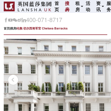
首
搜
租
活
资
页
房
房
动
讯
400-071-8717
首页
搜房
伦敦·切尔西将军官 Chelsea Barracks