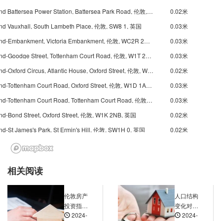
Underground Battersea Power Station, Battersea Park Road, 伦敦, SW8 4, 英国
0.02米
nd Vauxhall, South Lambeth Place, 伦敦, SW8 1, 英国
0.03米
Underground-Embankment, Victoria Embankment, 伦敦, WC2R 2PR, 英国
0.03米
Underground-Goodge Street, Tottenham Court Road, 伦敦, W1T 2HF, 英国
0.03米
Underground-Oxford Circus, Atlantic House, Oxford Street, 伦敦, W1F 7, 英国
0.02米
Underground-Tottenham Court Road, Oxford Street, 伦敦, W1D 1AL, 英国
0.03米
Underground-Tottenham Court Road, Tottenham Court Road, 伦敦, W1D 1, 英国
0.03米
nd-Bond Street, Oxford Street, 伦敦, W1K 2NB, 英国
0.02米
d-St James's Park, St Ermin's Hill, 伦敦, SW1H 0, 英国
0.02米
Underground-St James's Park, Ministry of Justice, Petty France, 伦敦, SW1H 9, 英国
0.02米
nd-St James's Park, Broadway, 伦敦, SW1H 0AX, 英国
0.02米
相关阅读
Underground-Charing Cross, Trafalgar Square, 伦敦, WC2N 5DP, 英国
0.03米
Underground-Charing Cross, Trafalgar Square, 伦敦, WC2N 5DP, 英国
0.03米
伦敦房产
人口结构
nd-Charing Cross, Trafalgar Square, 伦敦, WC2N 5, 英国
0.03米
投资指
变化对英
2024-
2024-
南：如何
国房价走
nd-Green Park, Piccadilly, 伦敦, W1J 0BA, 英国
0.02米