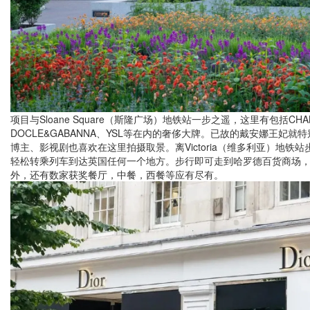
项目与Sloane Square（斯隆广场）地铁站一步之遥，这里有包括CHAN
DOCLE&GABANNA、YSL等在内的奢侈大牌。已故的戴安娜王妃
博主、影视剧也喜欢在这里拍摄取景。离Victoria（维多利亚）地铁
轻松转乘列车到达英国任何一个地方。步行即可走到哈罗德百货商场
外，还有数家获奖餐厅，中餐，西餐等应有尽有。