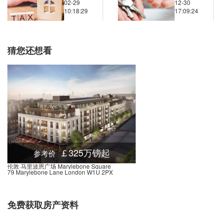
02-29
12-30
抓住英国
势会产生
10:18:29
17:09:24
Underground-Embankment, Embankment Place, 伦敦, WC2N 6, 英国
0.03米
首都的房
哪些长期
地产机
影响？
d-Charing Cross, Villiers Street, 伦敦, WC2N 6NQ, 英国
0.03米
遇？
nd-Charing Cross, 伦敦, WC2N 5, 英国
0.03米
猜您还想看
und-Clapham Common, 伦敦, SW4 7, 英国
0.03米
nd-Covent Garden, James Street, 伦敦, WC2E 8BT, 英国
0.03米
nd-Covent Garden, Long Acre, 伦敦, WC2E 9, 英国
0.03米
d-Charing Cross, William IV Street, 伦敦, WC2N 4, 英国
0.03米
nd-Charing Cross, Adelaide Street, 伦敦, WC2N 4, 英国
0.03米
nd-Charing Cross, Strand, 伦敦, WC2R 0, 英国
0.03米
d-Charing Cross, Villiers Street, 伦敦, WC2N 5, 英国
0.03米
￡325万镑起
参考价
Underground-Leicester Square, Cranbourn Street, 伦敦, WC2H 7, 英国
0.03米
伦敦·马里波恩广场 Marylebone Square
79 Marylebone Lane London W1U 2PX
Underground-Leicester Square, Charing Cross Road, 伦敦, WC2H 0, 英国
0.03米
Underground-Leicester Square, Charing Cross Road, 伦敦, WC2H 0, 英国
0.03米
免费获取房产资料
Underground-Charing Cross, Duncannon Street, 伦敦, WC2N 4, 英国
0.03米
nd-Marble Arch, Oxford Street, 伦敦, W1C 1LU, 英国
0.02米