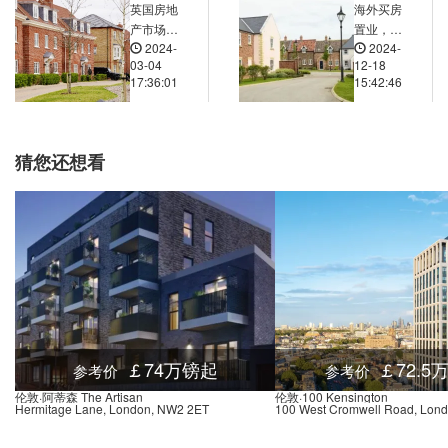
英国房地
海外买房
Underground Shepherd's Bush Market, Uxbridge Road, 伦敦, W12 7, 英国
0.03米
产市场趋
置业，哪
2024-
2024-
势预测分
些国家对
nd Shepherd's Bush, Ariel Way, 伦敦, W12 8, 英国
0.03米
03-04
12-18
析
外国人购
17:36:01
15:42:46
nd Goldhawk Road, Goldhawk Road, 伦敦, W12 8, 英国
0.03米
房有税收
优惠或补
nd Goldhawk Road, Wells Road, 伦敦, W12 8, 英国
0.03米
贴政策？
nd-Holland Park, Holland Park Avenue, 伦敦, W11 3, 英国
0.03米
猜您还想看
Underground Ravenscourt Park, Ravenscourt Place, 伦敦, W6 0, 英国
0.02米
oss Hospital Stop Ha, 伦敦, W6 9, 英国
0.01米
Hammersmith Broadway (Stop M), Fulham Palace Road, 伦敦, W6 9, 英国
0.01米
Greyhound Road Barons Court Stop HB, 160 Fulham Palace Road, 伦敦, W6 9, 英国
0.01米
Hammersmith Bridge Road Stop S, Hammersmith Bridge Road, 伦敦, W6 9, 英国
0.02米
Road Stop K, 180 Castelnau, 伦敦, SW13 9DH, 英国
0.02米
Kings Mall Shopping Centre Stop U, 35 King Street, 伦敦, W6 0QB, 英国
0.02米
￡74万镑起
￡72.5
参考价
参考价
treet Stop HC, 7 Bothwell Street, 伦敦, W6 8DY, 英国
0.01米
伦敦·阿蒂森 The Artisan
伦敦·100 Kensington
Hermitage Lane, London, NW2 2ET
100 West Cromwell Road, Lon
Hammersmith Town Hall (Stop Wa), 173 King Street, 伦敦, W6 9JT, 英国
0.02米
ey Stop H, 141 Castelnau, 伦敦, SW13 9EW, 英国
0.02米