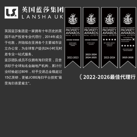
Holland St High St Kensington (Stop H), 9 Kensington Church Street, 伦敦, W8 4LF, 英国
0.04米
York House Place Kensington High St (Stop K), 30 Kensington Church Street, 伦敦, W8 4HA, 英国
0.04米
Road (Stop H), 105 Earls Court Road, 伦敦, W8 6QH, 英国
0.03米
英国蓝莎集团是一家拥有十年历史的英
Warwick Gardens Stop Z, 349a Kensington High Street, 伦敦, W14 8, 英国
0.02米
国不动产投资专业代理行，2014年成立
于伦敦，并陆续在亚洲各个主要城市设
Cromwell Road Earls Court Rd (Stop J), 233 Cromwell Road, 伦敦, SW5 0UA, 英国
0.03米
立办公室，为全球客户提供24小时无时
差专业一站式服务。
Kensington Palace (Stop N), 3a Kensington High Street, 伦敦, W8 5NP, 英国
0.04米
蓝莎团队成员不仅拥有海归背景，且曾
Road (Stop F), 54a Pembroke Road, 伦敦, W8 6NX, 英国
0.02米
供职于全球知名金融地产机构，累计行
业经验超过80年，经手交易总金额超过
Hospital, 149 Cromwell Road, 伦敦, SW5 0TQ, 英国
0.03米
15亿英镑，更被JOBS海归平台授奖"最
ce (Stop K), 141 Earls Court Road, 伦敦, SW5 9RH, 英国
0.03米
受海归喜爱雇主"。
Holland Road Stop L, 354 Kensington High Street, 伦敦, W14 8NS, 英国
0.02米
West Cromwell Road Tesco (Stop D), West Cromwell Road, 伦敦, SW5 9QS, 英国
0.02米
Sheffield Terrace (Stop P), 114 Kensington Church Street, 伦敦, W8 7, 英国
0.04米
oad Tesco, 135 Warwick Road, 伦敦, W14 8NJ, 英国
0.02米
ardens Stop Q, 5 Holland Road, 伦敦, W14 8HJ, 英国
0.02米