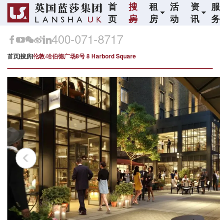
首
搜
租
活
资
页
房
房
动
讯
400-071-8717
首页
搜房
伦敦·哈伯德广场8号 8 Harbord Square