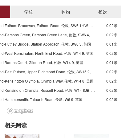
学校
购物
餐饮
Underground Fulham Broadway, Fulham Road, 伦敦, SW6 1HW, 英国
0.02米
Underground-Parsons Green, Parsons Green Lane, 伦敦, SW6 4, 英国
0.02米
nd-Putney Bridge, Station Approach, 伦敦, SW6 3, 英国
0.01米
nd-West Kensington, North End Road, 伦敦, W14 9, 英国
0.02米
nd Barons Court, Gliddon Road, 伦敦, W14 9, 英国
0.01米
Underground-East Putney, Upper Richmond Road, 伦敦, SW15 2, 英国
0.02米
nd-Kensington Olympia, Olympia Way, 伦敦, W14 8, 英国
0.02米
Underground Kensington Olympia, Russell Road, 伦敦, W14 8JB, 英国
0.02米
nd Hammersmith, Talgarth Road, 伦敦, W6 9, 英国
0.02米
Underground Hammersmith, Queen Caroline Street, 伦敦, W6 9BW, 英国
0.02米
Underground Hammersmith, Hammersmith Broadway, 伦敦, W6 7, 英国
0.02米
相关阅读
nd Hammersmith, Beadon Road, 伦敦, W6 0, 英国
0.02米
nd-Stamford Brook, Goldhawk Road, 伦敦, W6 0, 英国
0.03米