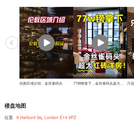
伦敦区域介绍：金丝雀码头
77W镑拿下，金丝雀码头超大红砖洋房！
楼盘地图
位置
8 Harbord Sq, London E14 9PZ