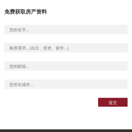
d Stop Hl, 288 Fulham Palace Road, 伦敦, SW6 6HP, 英国
0.00米
免费获取房产资料
d, 58 Glenthorne Road, 伦敦, W6 0, 英国
0.02米
ourt Stop G, 158 Hammersmith Road, 伦敦, W6 7JP, 英国
0.02米
ad Stop C, 186 King Street, 伦敦, W6 0RA, 英国
0.02米
 Street, 103 Glenthorne Road, 伦敦, W6 0LJ, 英国
0.02米
ss Stop He, 359 Lillie Road, 伦敦, SW6 7PA, 英国
0.01米
Uxbridge Rd Westfield Shopping Centre Stop S, 23 Wood Lane, 伦敦, W12 7DP, 英国
0.03米
d Stop le, 51 Uxbridge Road, 伦敦, W12 8LA, 英国
0.03米
Bloemfontein Road (Stop Lf), 117 Uxbridge Road, 伦敦, W12 8NL, 英国
0.03米
Shepherd's Bush Green Stop N, 58 Shepherd's Bush Green, 伦敦, W12 8QE, 英国
0.03米
Shepherd's Bush Green Uxbridge Road Stop U, 100 Uxbridge Road, 伦敦, W12 8LR, 英国
0.03米
提交
Phillimore Gardens (Stop T), 201 Kensington High Street, 伦敦, W8 6BA, 英国
0.03米
Earl's Court Rdpembroke Place (Stop V), 10 Earls Court Road, 伦敦, W8 6EA, 英国
0.03米
The Design Museum (Stop X), 259 Kensington High Street, 伦敦, W8 6, 英国
0.03米
Villas (Stop P), 98 Earls Court Road, 伦敦, W8 6EG, 英国
0.03米