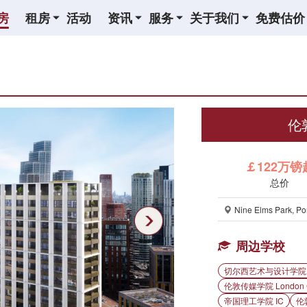
房
租房
活动
资讯
服务
关于我们
免费估价
伦敦
￡122万镑
总价
Nine Elms Park, P
周边学校
切尔西艺术与设计学院 Chelse
伦敦传媒学院 London Col
帝国理工学院 IC
伦