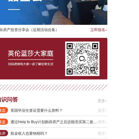
际房产投资分享会（近期活动合集）
立即报名»
知识问答
更多»
楼盘
英国毕业生签证需要什么资料？
展开»
楼盘
通过Help to Buy计划购得房产之后还能否买第二套房？
展开»
租房
租金收入也要纳税吗？
展开»