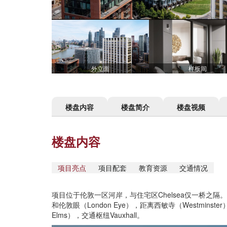
外立面
样板间
楼盘内容
楼盘简介
楼盘视频
楼盘内容
项目亮点
项目配套
教育资源
交通情况
项目位于伦敦一区河岸，与住宅区Chelsea仅一桥之隔
和伦敦眼（London Eye），距离西敏寺（Westminste
Elms），交通枢纽Vauxhall。