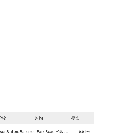
学校
购物
餐饮
Underground Battersea Power Station, Battersea Park Road, 伦敦, SW8 4, 英国
0.01米