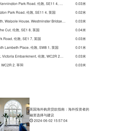
Underground Kennington, Kennington Park Road, 伦敦, SE11 4, 英国
0.03米
ngton Park Road, 伦敦, SE11 4, 英国
0.02米
Underground-Lambeth North, Walpole House, Westminster Bridge Road, 伦敦, SE1 7, 英国
0.03米
The Cut, 伦敦, SE1 8, 英国
0.04米
ork Road, 伦敦, SE1 7, 英国
0.03米
outh Lambeth Place, 伦敦, SW8 1, 英国
0.01米
Underground-Embankment, Victoria Embankment, 伦敦, WC2R 2PR, 英国
0.03米
, WC2R 2, 英国
0.03米
rk, St Ermin's Hill, 伦敦, SW1H 0, 英国
0.02米
Underground-St James's Park, Ministry of Justice, Petty France, 伦敦, SW1H 9, 英国
0.02米
Park, Broadway, 伦敦, SW1H 0AX, 英国
0.02米
Underground-Charing Cross, Trafalgar Square, 伦敦, WC2N 5DP, 英国
0.03米
Underground-Charing Cross, Trafalgar Square, 伦敦, WC2N 5DP, 英国
0.03米
英国海外购房贷款指南：海外投资者的
融资选择与建议
ss, Trafalgar Square, 伦敦, WC2N 5, 英国
0.03米
2024-06-02 15:57:04
Piccadilly, 伦敦, W1J 0BA, 英国
0.03米