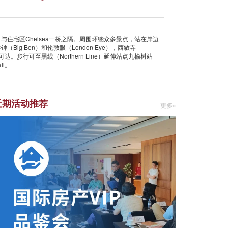
与住宅区Chelsea一桥之隔。周围环绕众多景点，站在岸边
Big Ben）和伦敦眼（London Eye），西敏寺
开车可达。步行可至黑线（Northern Line）延伸站点九榆树站
ll。
近期活动推荐
更多»