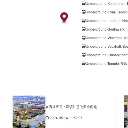
Underground-Oval, Kenni
Underground-Southwark, 
Underground-Waterloo, Y
Underground Vauxhall, S
Underground Temple, 伦敦
Underground-St James's Pa
Underground-St James's 
在海外买房：应该注意的安全问题
Underground-Charing Cro
2024-05-14 11:52:06
Underground-Green Park, 