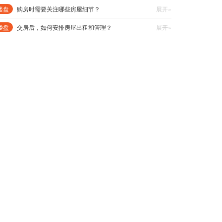
楼盘
购房时需要关注哪些房屋细节？
展开»
楼盘
交房后，如何安排房屋出租和管理？
展开»