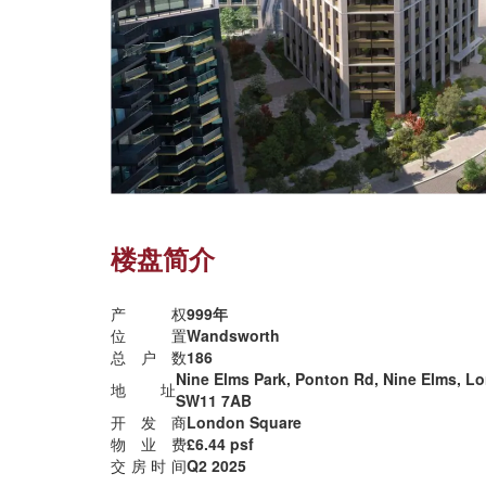
楼盘简介
产权
999年
位置
Wandsworth
总户数
186
Nine Elms Park, Ponton Rd, Nine Elms, L
地址
SW11 7AB
开发商
London Square
物业费
£6.44 psf
交房时间
Q2 2025