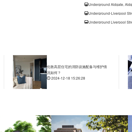
Underground Aldgate, Ald
Underground-Liverpool St
Underground Liverpool St
Underground-London Brid
Underground-Borough, Bo
Underground Monument, 
Underground-Monument, 
伦敦高层住宅的消防设施配备与维护情
况如何？
Underground-Monument, K
2024-12-18 15:26:28
Underground-Cannon Stre
Underground-Cannon Stre
Underground-Bank, Cornh
Underground-Bank, Lomba
Underground Old Street, 
Underground Angel, Isling