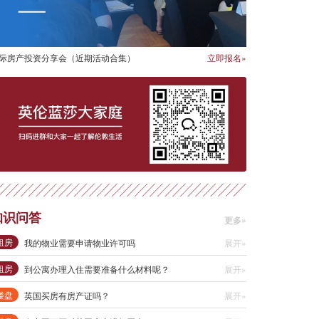
际房产投资分享会（近期活动合集）
立即报名»
知识问答
更多»
租房
我的物业需要申请物业许可吗
展开»
租房
到公寓办理入住需要准备什么材料呢？
展开»
楼盘
英国买房有房产证吗？
展开»