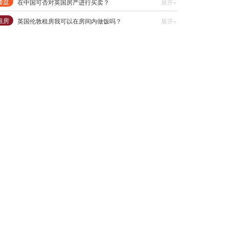
楼盘
在中国可否对英国房产进行买卖？
展开»
租房
英国伦敦租房我可以在房间内做饭吗？
展开»