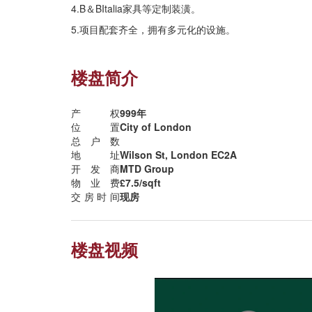
4.B＆BItalia家具等定制装潢。
5.项目配套齐全，拥有多元化的设施。
楼盘简介
产权
999年
位置
City of London
总户数
地址
Wilson St, London EC2A
开发商
MTD Group
物业费
£7.5/sqft
交房时间
现房
楼盘视频