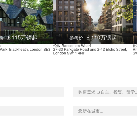
Underground-Highbury & I
Underground Moorgate, K
Underground-Barbican, Al
Underground-Moorgate, 
￡115万镑起
￡110万镑起
价
参考价
Underground-Moorgate, K
s
伦敦·Ransome's Wharf
伦
 Park, Blackheath, London SE3
27-33 Parkgate Road and 2-42 Elcho Street,
Ri
Underground-Liverpool Str
London SW11 4NP
SW
Underground-Liverpool Str
Underground-Farringdon,
Underground-St Pauls, C
Underground-St Pauls, C
Underground Chancery La
Underground-Cannon Stre
Underground-Mansion Hous
Underground-Southwark, 