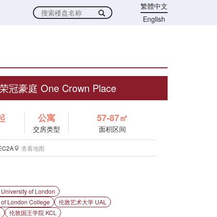
繁體中文
English
荣冠豪庭 One Crown Place
起
公寓
57-87㎡
交房类型
面积区间
 EC2A
查看地图
versity of London
 London College
伦敦艺术大学 UAL
E
伦敦国王学院 KCL