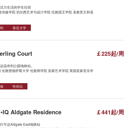
活力生活的学生住宿
敦传媒学院 切尔西艺术与设计学院 伦敦国王学院 圣救世主和圣
利
靠近大学
rling Court
￡225起/周
可达温布利公园地铁站。
 伦敦密德萨斯大学 伦敦商学院 皇家艺术学院 英国皇家音乐学
保
性价比
IQ Aldgate Residence
￡441起/周
Aldgate East地铁站