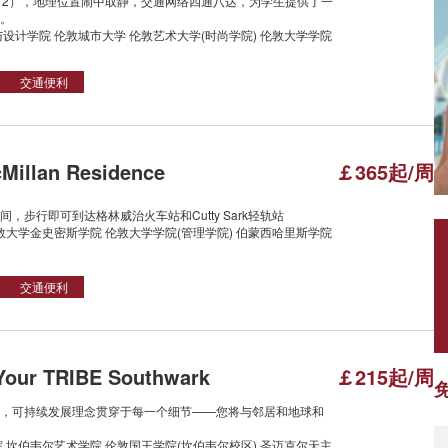
e 2），地理位置闹中取静，交通网络四通八达，为学生提供了一
。
设计学院 伦敦城市大学 伦敦艺术大学(时尚学院) 伦敦大学学院
交通便利
illan Residence
￡365起/周
，步行即可到达格林威治火车站和Cutty Sark轻轨站
敦大学金史密斯学院 伦敦大学学院(管理学院) 伯蒙西哈里斯学院
交通便利
our TRIBE Southwark
￡215起/周
，可持续发展理念贯穿于每一个细节——您将与邻居和地球和
 坎伯韦尔艺术学院 伦敦国王学院(坎伯韦尔校区) 圣迈克尔天主