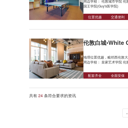
周边学校： 伦敦城市学院 伦
国王学院(Guy's医学院)
位置优越
交通便利
伦敦白城•White Ci
地理位置优越，毗邻西伦敦大
周边学校： 皇家艺术学院 伦
配套齐全
全面安保
共有
24
条符合要求的资讯
«