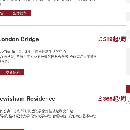
院
佳
生活便利
ondon Bridge
￡519起/周
和伯蒙德西街，让学生置身伦敦生活的中心
uy's医学院) 圣救世主和圣奥拉夫英国教会学校 圣迈克尔天主教学
斯学院
交通便利
wisham Residence
￡366起/周
间公寓，步行即可到达刘易舍姆轻轨站和火车站
学院 格林尼治大学 伦敦大学学院(管理学院) 坎伯韦尔艺术学院