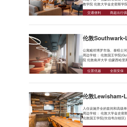
教学院 伦敦大学金史密斯学
交通便利
商超出行俱
伦敦Southwark•L
公寓毗邻博罗市场、泰晤士河
周边学校： 伦敦国王学院(G
院 伦敦南岸大学 伯蒙西哈里
位置优越
全面安保
伦敦Lewisham•Le
入住设施齐全的套间和高级单
周边学校： 伦敦大学金史密斯
伦敦国王学院(坎伯韦尔校区)