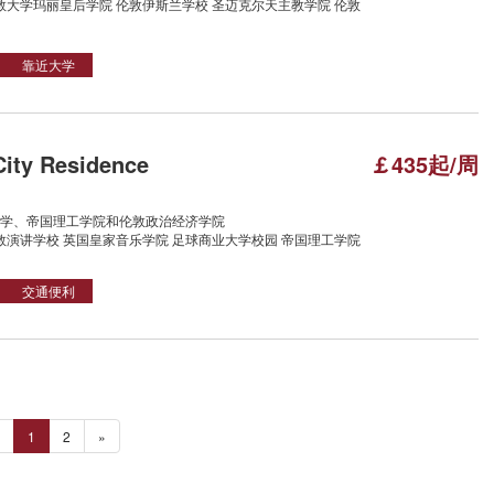
敦大学玛丽皇后学院 伦敦伊斯兰学校 圣迈克尔天主教学院 伦敦
靠近大学
ty Residence
￡435起/周
学、帝国理工学院和伦敦政治经济学院
敦演讲学校 英国皇家音乐学院 足球商业大学校园 帝国理工学院
交通便利
1
2
»