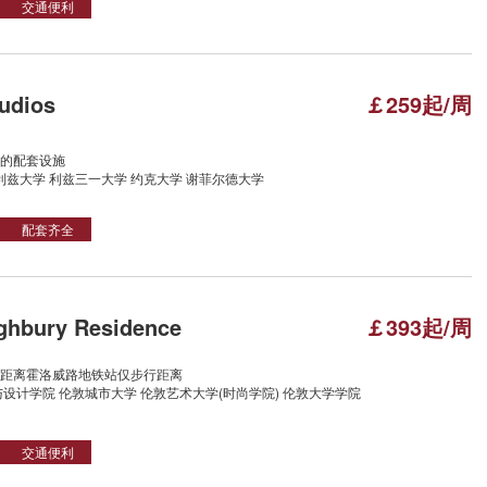
交通便利
udios
￡259起/周
的配套设施
利兹大学 利兹三一大学 约克大学 谢菲尔德大学
配套齐全
ghbury Residence
￡393起/周
距离霍洛威路地铁站仅步行距离
设计学院 伦敦城市大学 伦敦艺术大学(时尚学院) 伦敦大学学院
交通便利