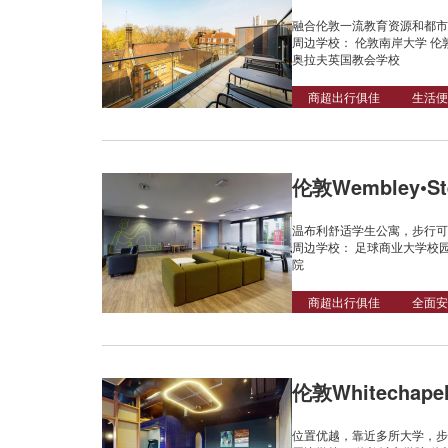
融合伦敦一流教育资源和都市
周边学校： 伦敦南岸大学 伦
奥拉夫英国教会学校
商超出行俱佳
生活便
伦敦Wembley•Ste
温布利舒适学生公寓，步行
周边学校： 足球商业大学校园
院
商超出行俱佳
全面安
伦敦Whitechapel•
位置优越，靠近多所大学，步行可达