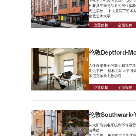
坐落于北伦敦的第2区（Zon
种兼具平衡与品质的居住体验
周边学校： 中央圣马丁艺术与
伦敦艺术大学
位置优越
全面安保
伦敦Deptford•McM
入住设施齐全的套间和独立单间
周边学校： 格林尼治大学 伦
圣迈克尔天主教学院
位置优越
全面安保
伦敦Southwark•Y
从太阳能供电系统到环保运营
谐共处
周边学校： 伯蒙西哈里斯学院