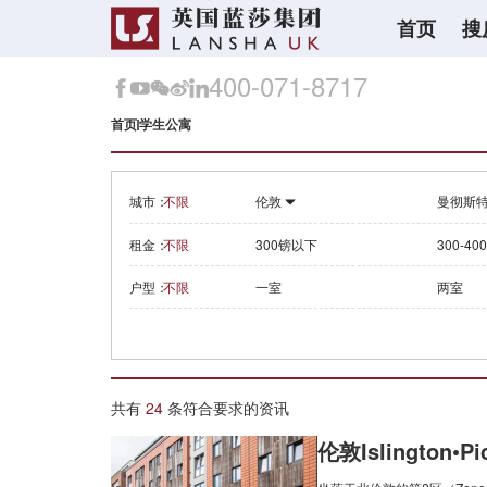
首页
搜
400-071-8717
首页
学生公寓
城市：
不限
伦敦
曼彻斯
租金：
不限
300镑以下
300-40
户型：
不限
一室
两室
共有
24
条符合要求的资讯
伦敦Islington•Pic