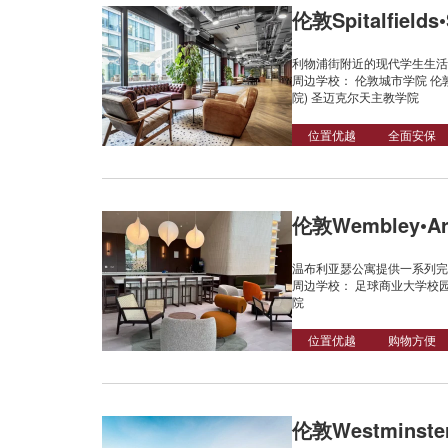
伦敦Spitalfields•
利物浦街附近的现代学生生活
周边学校： 伦敦城市学院 伦敦
院) 圣迈克尔天主教学院
位置优越
全面安保
伦敦Wembley•Art
温布利亚瑟公寓提供一系列完
周边学校： 足球商业大学校园
院
位置优越
购物方便
伦敦Westminster