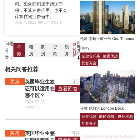
积。阳台面积属于赠送面
积，不算在房价里，也不会
计算在物业费当中。
编辑于: 2022-09-07 10:02:14
伦敦·泰晤士畔一号 One Thames
发
问题
默
布
不
租
购
贷
税
Quay
认
分
时
排
限
房
房
款
务
间
序
金丝雀码头
位置优越
类：
配套齐全
相关问答推荐
买房
英国毕业生签
1回答
证可以适用在
查看回答
哪个区？
2024-07-25
18:30:55
伦敦·伦敦港 London Dock
位置优越
曲径通幽，世外桃源
配套齐全
买房
英国毕业生签
1回答
证能续签吗？
查看回答