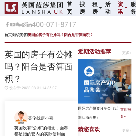
首
搜
租
活
资
页
房
房
动
讯
400-071-8717
首页
知识问答
英国的房子有公摊吗？阳台是否算面积？
近期活动推荐
英国的房子有公摊
更多»
吗？阳台是否算面
积？
发布于: 2022-08-31 14:35:07
国际房产投资分享会（近
立即报
名»
期活动合集）
英伦找房小嘉
英国没有“公摊”的概念，面积
猜您喜欢
更多»
都是指的套内的实际使用面