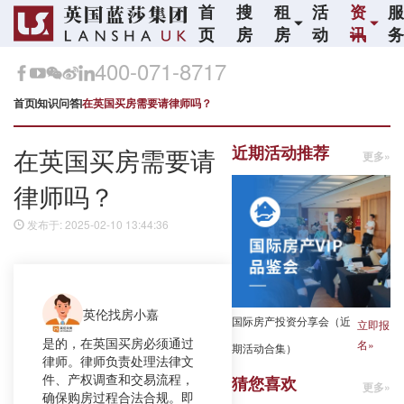
首
搜
租
活
资
页
房
房
动
讯
400-071-8717
首页
知识问答
在英国买房需要请律师吗？
近期活动推荐
在英国买房需要请
更多»
律师吗？
发布于: 2025-02-10 13:44:36
英伦找房小嘉
国际房产投资分享会（近
立即报
是的，在英国买房必须通过
名»
期活动合集）
律师。律师负责处理法律文
件、产权调查和交易流程，
猜您喜欢
更多»
确保购房过程合法合规。即