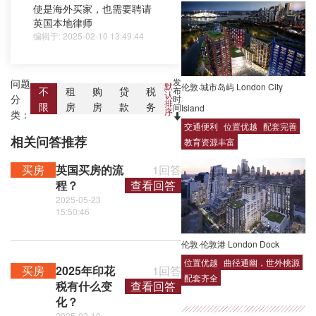
使是海外买家，也需要聘请
英国本地律师
编辑于: 2025-02-10 13:49:44
发
问题
默
伦敦·城市岛屿 London City
布
不
租
购
贷
税
认
分
时
排
限
房
房
款
务
间
Island
序
类：
交通便利
位置优越
配套完善
相关问答推荐
教育资源丰富
买房
英国买房的流
1回答
程？
查看回答
2025-05-23
15:50:46
伦敦·伦敦港 London Dock
位置优越
曲径通幽，世外桃源
买房
2025年印花
1回答
配套齐全
税有什么变
查看回答
化？
2025-02-10