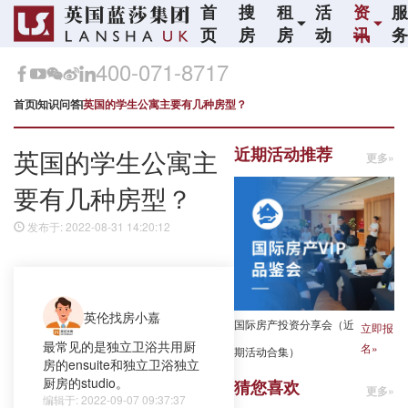
首
搜
租
活
资
页
房
房
动
讯
400-071-8717
首页
知识问答
英国的学生公寓主要有几种房型？
近期活动推荐
英国的学生公寓主
更多»
要有几种房型？
发布于: 2022-08-31 14:20:12
英伦找房小嘉
国际房产投资分享会（近
立即报
最常见的是独立卫浴共用厨
名»
期活动合集）
房的ensuite和独立卫浴独立
厨房的studio。
猜您喜欢
更多»
编辑于: 2022-09-07 09:37:37