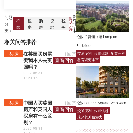
发
问题
默
布
不
租
购
贷
税
认
分
时
排
限
房
房
款
务
间
序
类：
伦敦·兰普顿公馆 Lampton
相关问答推荐
Parkside
买房
在英国买房需
1回答
交通便利
位置优越
配套完善
要我本人去英
查看回答
教育资源丰富
国吗？
2022-08-31
13:51:16
买房
中国人买英国
1回答
伦敦·London Square Woolwich
房产和英国人
查看回答
交通便利
位置优越
买房有什么区
未来的升值潜力
别？
2022-08-31