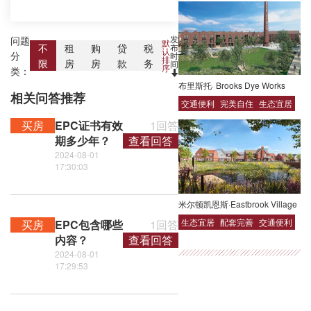
发
问题
默
布
不
租
购
贷
税
认
分
时
排
限
房
房
款
务
间
序
类：
布里斯托· Brooks Dye Works
相关问答推荐
交通便利
完美自住
生态宜居
买房
EPC证书有效
1回答
期多少年？
查看回答
2024-08-01
17:30:03
米尔顿凯恩斯·Eastbrook Village
生态宜居
配套完善
交通便利
买房
EPC包含哪些
1回答
内容？
查看回答
2024-08-01
17:29:53