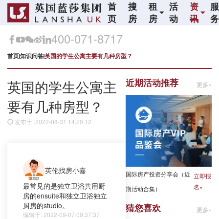
首
搜
租
活
资
页
房
房
动
讯
400-071-8717
首页
知识问答
英国的学生公寓主要有几种房型？
近期活动推荐
英国的学生公寓主
更多»
要有几种房型？
发布于: 2022-08-31 14:20:12
英伦找房小嘉
国际房产投资分享会（近
立即报
最常见的是独立卫浴共用厨
名»
期活动合集）
房的ensuite和独立卫浴独立
厨房的studio。
猜您喜欢
更多»
编辑于: 2022-09-07 09:37:37