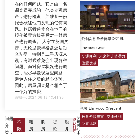
在的任何问题。它是由一名
调查员完成的，他会参观房
产，进行检查，并准备一份
报告概述他们发现的任何问
题。购房者通常会在他们的
报价被卖方接受后对一处房
罗姆福德·圣爱德华公馆 St.
产进行调查。 大家在英国买
房，无论是豪华楼盘还是独
Edwards Court
立别墅，特别是二手房源来
交通便利
未来的升值潜力
说，有时候难免会出现各种
位置优越
问题。而对房屋状况进行调
查，能尽早发现这些问题，
避免入住之后的糟心体验。
因此，房屋调查是个相当于
一个好的投资。
编辑于: 2024-06-13 13:44:39
伦敦·Elmwood Crescent
教育资源丰富
交通便利
发
问题
默
布
不
租
购
贷
税
位置优越
认
分
时
排
限
房
房
款
务
间
序
类：