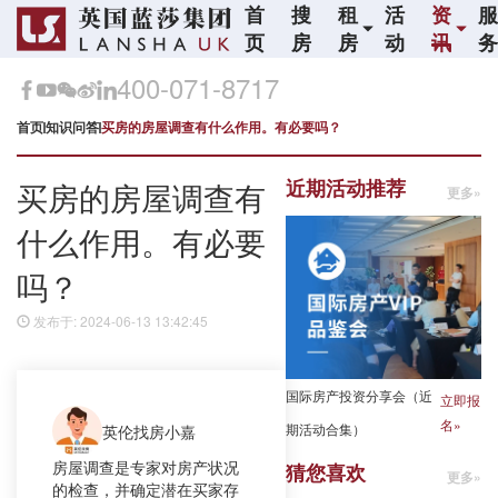
首
搜
租
活
资
页
房
房
动
讯
400-071-8717
首页
知识问答
买房的房屋调查有什么作用。有必要吗？
近期活动推荐
买房的房屋调查有
更多»
什么作用。有必要
吗？
发布于: 2024-06-13 13:42:45
国际房产投资分享会（近
立即报
名»
期活动合集）
英伦找房小嘉
房屋调查是专家对房产状况
猜您喜欢
更多»
的检查，并确定潜在买家存