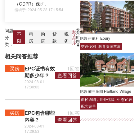
（GDPR）保护。
编辑于: 2024-05-28 17:15:54
发
问题
默
布
不
租
购
贷
税
认
分
时
伦敦·伊伯利 Ebury
排
限
房
房
款
务
间
序
类：
交通便利
教育资源丰富
相关问答推荐
买房
EPC证书有效
1回答
期多少年？
查看回答
2024-08-01
17:30:03
伦敦·赫兰庄园 Hartland Village
曲径通幽，世外桃源
生态宜居
配套完善
买房
EPC包含哪些
1回答
内容？
查看回答
2024-08-01
17:29:53