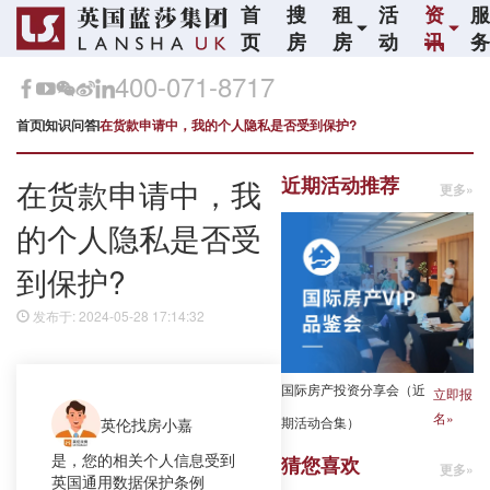
首
搜
租
活
资
页
房
房
动
讯
400-071-8717
首页
知识问答
在货款申请中，我的个人隐私是否受到保护?
近期活动推荐
在货款申请中，我
更多»
的个人隐私是否受
到保护?
发布于: 2024-05-28 17:14:32
国际房产投资分享会（近
立即报
名»
期活动合集）
英伦找房小嘉
是，您的相关个人信息受到
猜您喜欢
更多»
英国通用数据保护条例