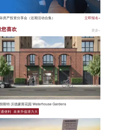
际房产投资分享会（近期活动合集）
立即报名»
猜您喜欢
更多»
彻斯特·沃德豪斯花园 Waterhouse Gardens
交通便利
未来升值潜力大