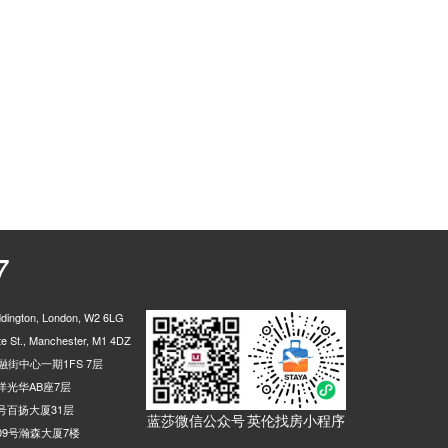
7
ington, London, W2 6LG
 St., Manchester, M1 4DZ
街中心一期1FS 7层
光华AB座7层
号百扬大厦31层
蓝莎微信公众号
英伦找房小程序
9号瀚森大厦7楼