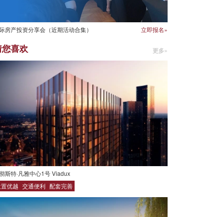
际房产投资分享会（近期活动合集）
立即报名»
猜您喜欢
更多»
彻斯特·凡雅中心1号 Viadux
位置优越
交通便利
配套完善