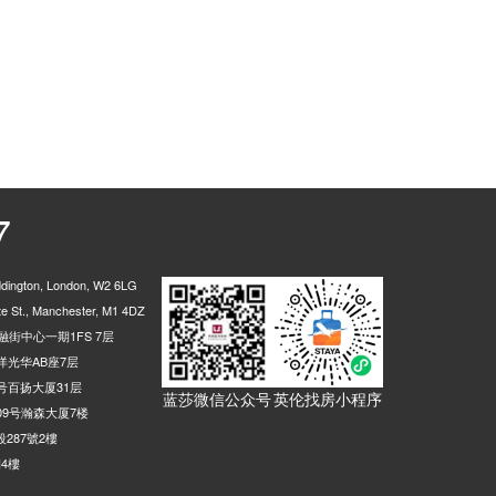
7
ington, London, W2 6LG
 St., Manchester, M1 4DZ
街中心一期1FS 7层
光华AB座7层
号百扬大厦31层
蓝莎微信公众号
英伦找房小程序
9号瀚森大厦7楼
287號2樓
4樓