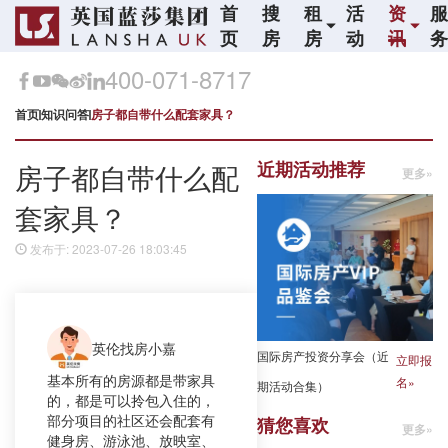
首
搜
租
活
资
页
房
房
动
讯
400-071-8717
首页
知识问答
房子都自带什么配套家具？
近期活动推荐
房子都自带什么配
更多»
套家具？
发布于: 2023-07-26 18:03:45
英伦找房小嘉
国际房产投资分享会（近
立即报
基本所有的房源都是带家具
名»
期活动合集）
的，都是可以拎包入住的，
部分项目的社区还会配套有
猜您喜欢
更多»
健身房、游泳池、放映室、