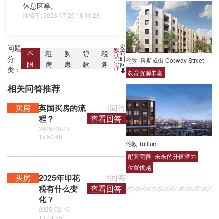
休息区等。
编辑于: 2023-07-26 18:11:28
发
问题
默
布
不
租
购
贷
税
认
分
时
伦敦· 科斯威街 Cosway Street
排
限
房
房
款
务
间
序
类：
教育资源丰富
相关问答推荐
买房
英国买房的流
1回答
程？
查看回答
2025-05-23
15:50:46
伦敦·Trillium
配套完善
未来的升值潜力
位置优越
买房
2025年印花
1回答
税有什么变
查看回答
化？
2025-02-10
13:44:55